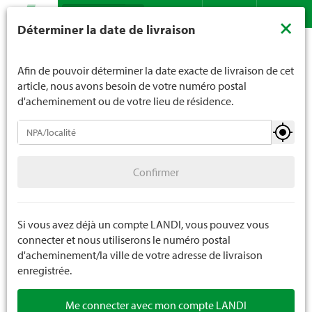
Recherche
LANDI ne vend généralement pas d'alcool aux jeunes de
×
Déterminer la date de livraison
moins de 16 ans. La limite d'âge est de 18 ans pour les
Assortiment
Jardin
Appareils portables
Contact
DE
FR
spiritueux. En indiquant votre date de naissance, vous
Binage / Coupe / Cultivateur
nous indiquez votre âge de manière contraignante.
Afin de pouvoir déterminer la date exacte de livraison de cet
article, nous avons besoin de votre numéro postal
d'acheminement ou de votre lieu de résidence.
Appareils portables
Confirmer
Pales / Bêches / Pioches
Confirmer
Fourches / Râteaux / Faux
Binage / Coupe / Cultivateur
Si vous avez déjà un compte LANDI, vous pouvez vous
connecter et nous utiliserons le numéro postal
Balais / Brosses / Appareils de balayage
d'acheminement/la ville de votre adresse de livraison
enregistrée.
Scies / Haches / Maillet
Me connecter avec mon compte LANDI