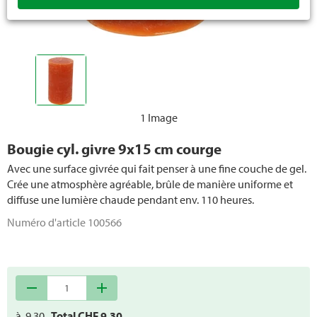
Bougies Citronella
Bougies LED
1 Image
Bougie cyl. givre 9x15 cm courge
Avec une surface givrée qui fait penser à une fine couche de gel.
Crée une atmosphère agréable, brûle de manière uniforme et
diffuse une lumière chaude pendant env. 110 heures.
Numéro d'article
100566
remove
add
à
9.30
Total CHF
9.30