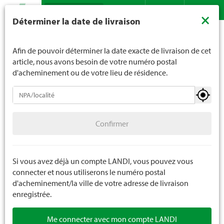
Recherche
LANDI ne vend généralement pas d'alcool aux jeunes de
×
Déterminer la date de livraison
moins de 16 ans. La limite d'âge est de 18 ans pour les
Assortiment
Ménage
Bougies
Bougies givrée
Contact
DE
FR
spiritueux. En indiquant votre date de naissance, vous
nous indiquez votre âge de manière contraignante.
Afin de pouvoir déterminer la date exacte de livraison de cet
article, nous avons besoin de votre numéro postal
d'acheminement ou de votre lieu de résidence.
Bougies
Confirmer
Bougies standard
Confirmer
Bougies en réchaud
Bougies givrée
Si vous avez déjà un compte LANDI, vous pouvez vous
connecter et nous utiliserons le numéro postal
Bougies parfumées
d'acheminement/la ville de votre adresse de livraison
enregistrée.
Bougies de tombe
Me connecter avec mon compte LANDI