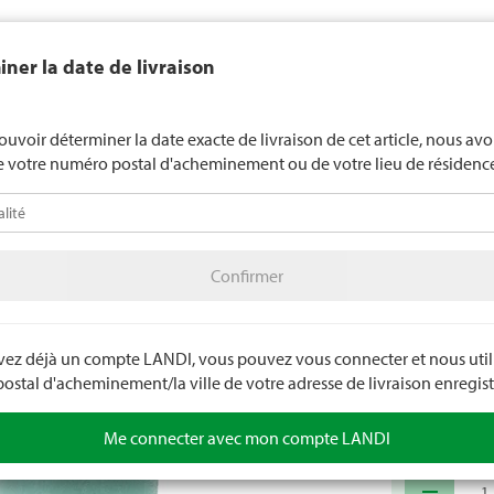
end généralement pas d'alcool aux jeunes de moins de 16 ans. La l
ner la date de livraison
de 18 ans pour les spiritueux. En indiquant votre date de naissance, 
uez votre âge de manière contraignante.
LANDI Mété
ouvoir déterminer la date exacte de livraison de cet article, nous av
e votre numéro postal d'acheminement ou de votre lieu de résidenc
téo
LANDI Agro
A
Confirmer
age
Bougies
Bougies givrée
Confirmer
Bougie 
La bougie a u
composée à 10
avez déjà un compte LANDI, vous pouvez vous connecter et nous utili
stal d'acheminement/la ville de votre adresse de livraison enregist
Numéro d'arti
Me connecter avec mon compte LANDI
remove