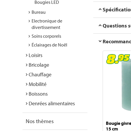
Bougies LED
Spécificati
Bureau
Electronique de
Questions su
divertissement
Soins corporels
Recommanda
Éclairages de Noël
Loisirs
Bricolage
Chauffage
Mobilité
Boissons
Denrées alimentaires
Nos thèmes
Bougie givre
15 cm