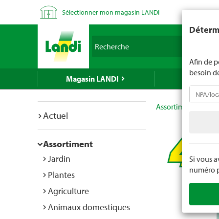
Sélectionner mon magasin LANDI
LANDI ne v
Détermi
d'âge est 
Recherche
nous indiq
Afin de p
besoin d
Magasin LANDI
LANDI Mé
Assortiment
Mén
Actuel
Assortiment
Jardin
Si vous 
numéro po
Plantes
Agriculture
Animaux domestiques