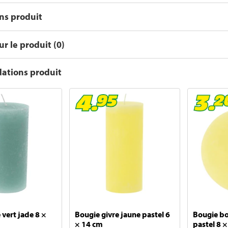
ons produit
r le produit (0)
tions produit
 vert jade 8 ×
Bougie givre jaune pastel 6
Bougie bo
× 14 cm
pastel 8 