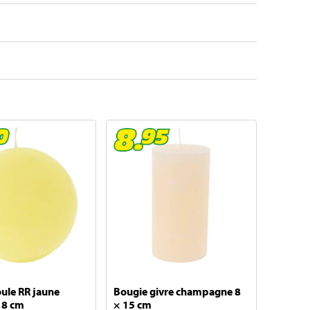
ule RR jaune
Bougie givre champagne 8
× 8 cm
× 15 cm