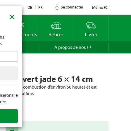
Se connecter
Contact
DE
FR
Mémo
(
0
)
×
imite
vous
o
Emplacements
Retirer
Livrer
ons
e.
GROLA
A propos de nous
givre vert jade 6 × 14 cm
ne durée de combustion d’environ 50 heures et est
0 % de paraffine.
serons le
rée.
cle
72433
add