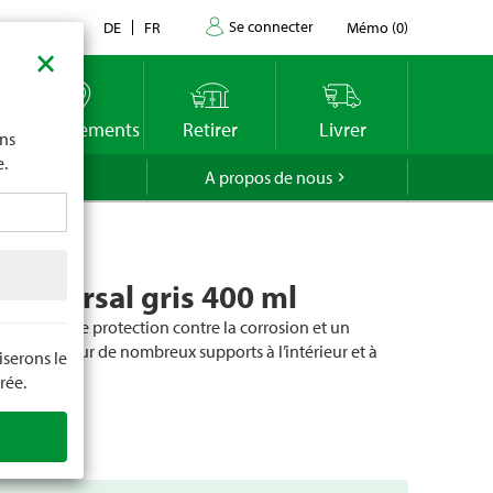
Se connecter
Contact
DE
FR
Mémo
(
0
)
×
imite
vous
o
Emplacements
Retirer
Livrer
ons
e.
GROLA
A propos de nous
universal gris 400 ml
érence, une protection contre la corrosion et un
plissage sur de nombreux supports à l’intérieur et à
serons le
rée.
cle
78130