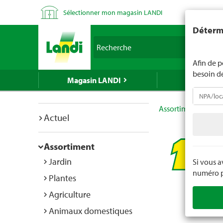
Sélectionner mon magasin LANDI
LANDI ne v
Détermi
d'âge est 
Recherche
nous indiq
Afin de p
besoin d
Magasin LANDI
LANDI Mé
Assortiment
Bric
Actuel
Assortiment
Jardin
Si vous 
numéro po
Plantes
Agriculture
Animaux domestiques