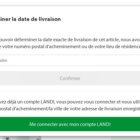
end généralement pas d'alcool aux jeunes de moins de 16 ans. La l
ner la date de livraison
de 18 ans pour les spiritueux. En indiquant votre date de naissance, 
uez votre âge de manière contraignante.
LANDI Mété
ouvoir déterminer la date exacte de livraison de cet article, nous av
e votre numéro postal d'acheminement ou de votre lieu de résidenc
téo
LANDI Agro
A
Confirmer
olage
Couleurs et accessoires
Couleurs / peintures
Confirmer
Apprèt 
Excellente adh
pouvoir de rem
avez déjà un compte LANDI, vous pouvez vous connecter et nous utili
l’extérieur.
stal d'acheminement/la ville de votre adresse de livraison enregist
Numéro d'arti
Me connecter avec mon compte LANDI