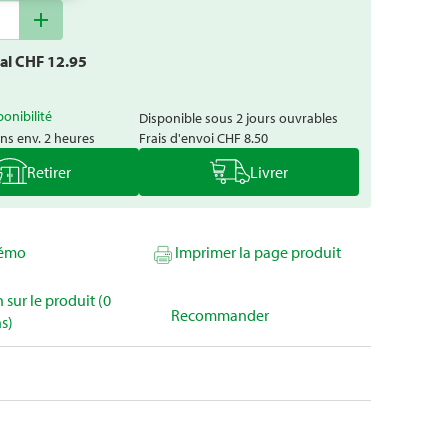
add
tal CHF
12.95
l
ponibilité
Disponible sous 2 jours ouvrables
ns env. 2 heures
Frais d'envoi
CHF 8.50
Retirer
Livrer
mémo
Imprimer la page produit
 sur le produit (0
Recommander
s)