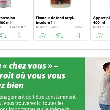
corrosion
Fixateur de fond acryl.
Apprèt pl
400 ml
incolore 1 l
400 ml
1
3.24 / 100 ml
N° d'art. 77812
8.95 / l
N° d'art. 7