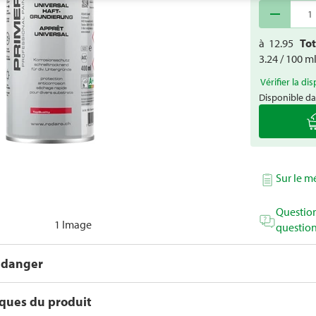
remove
à
12.95
To
3.24 / 100 m
Vérifier la dis
Disponible da
Sur le 
Question
1 Image
question
 danger
iques du produit