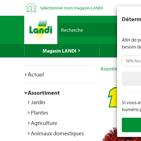
Sélectionner mon magasin LANDI
LANDI ne v
Détermi
d'âge est 
Recherche
nous indiq
Afin de p
besoin d
Magasin LANDI
LANDI Mé
Assortiment
Mén
Actuel
Assortiment
Jardin
Si vous 
numéro po
Plantes
Agriculture
Animaux domestiques