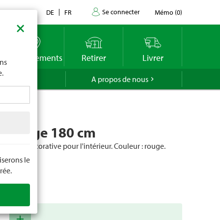
Se connecter
Contact
DE
FR
Mémo
(
0
)
×
imite
vous
o
Emplacements
Retirer
Livrer
ons
e.
GROLA
A propos de nous
a rouge 180 cm
amelles décorative pour l'intérieur. Couleur : rouge.
 cm.
serons le
rée.
cle
82231
add