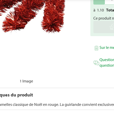
à
1.10
Tot
Ce produit 
Sur le 
Question
question
1 Image
iques du produit
amelles classique de Noël en rouge. La guirlande convient exclusive