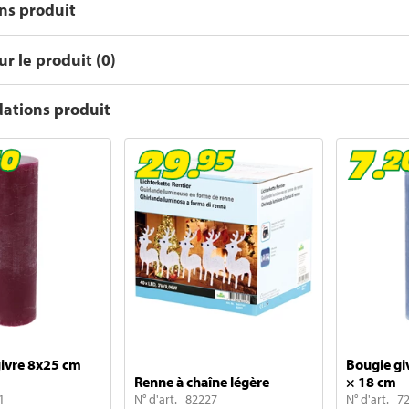
ons produit
r le produit (0)
tions produit
givre 8x25 cm
Bougie gi
Renne à chaîne légère
× 18 cm
1
N° d'art. 82227
N° d'art. 7