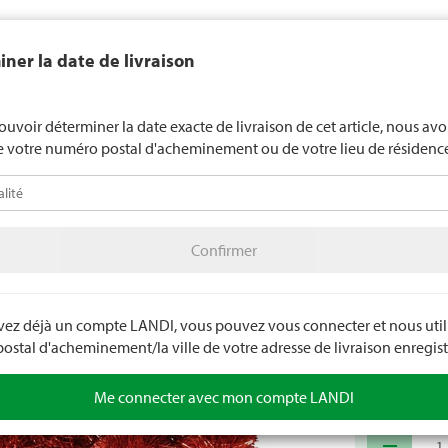
end généralement pas d'alcool aux jeunes de moins de 16 ans. La l
ner la date de livraison
de 18 ans pour les spiritueux. En indiquant votre date de naissance, 
uez votre âge de manière contraignante.
LANDI Mété
ouvoir déterminer la date exacte de livraison de cet article, nous av
e votre numéro postal d'acheminement ou de votre lieu de résidenc
téo
LANDI Agro
A
Confirmer
age
Déco
Déco de Noël
Confirmer
Lamett
Guirlande de l
Diamètre : Ø 6
avez déjà un compte LANDI, vous pouvez vous connecter et nous utili
stal d'acheminement/la ville de votre adresse de livraison enregist
Numéro d'arti
Me connecter avec mon compte LANDI
remove