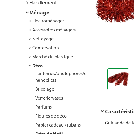
Habillement
Ménage
Electroménager
Accessoires ménagers
Nettoyage
Conservation
Marché du plastique
Déco
Lanternes/photophores/c
handeliers
Bricolage
Verrerie/vases
Parfums
Caractérist
Figures de déco
Guirlande de l
Papier cadeau / rubans
Déco de Noël