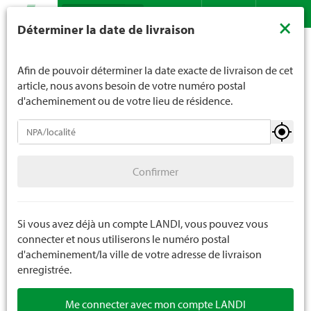
Recherche
LANDI ne vend généralement pas d'alcool aux jeunes de
×
Déterminer la date de livraison
moins de 16 ans. La limite d'âge est de 18 ans pour les
Assortiment
Ménage
Éclairages de Noël
Contact
DE
FR
spiritueux. En indiquant votre date de naissance, vous
Éclairages de Noël extensible 230V
nous indiquez votre âge de manière contraignante.
Afin de pouvoir déterminer la date exacte de livraison de cet
article, nous avons besoin de votre numéro postal
d'acheminement ou de votre lieu de résidence.
Éclairages de Noël
Confirmer
Éclairages de Noël extensible 230V
Confirmer
Éclairages de Noël extensible 24V
Éclairages de noel utilisation avec transfo
Si vous avez déjà un compte LANDI, vous pouvez vous
connecter et nous utiliserons le numéro postal
Éclairage de Noël utilisation avec piles
d'acheminement/la ville de votre adresse de livraison
enregistrée.
Accessoire pour éclairage de Noël
Me connecter avec mon compte LANDI