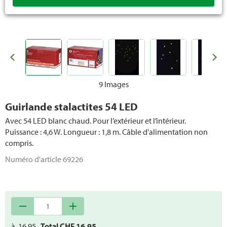
9 Images
Guirlande stalactites 54 LED
Avec 54 LED blanc chaud. Pour l’extérieur et l’intérieur.
Puissance : 4,6 W. Longueur : 1,8 m. Câble d'alimentation non
compris.
Numéro d'article
69226
remove
add
à
16.95
Total CHF
16.95