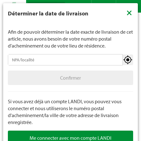
Recherche
LANDI ne vend généralement pas d'alcool aux jeunes de
×
Déterminer la date de livraison
moins de 16 ans. La limite d'âge est de 18 ans pour les
Assortiment
Jardin
Engrais
Engrais de jardin
Contact
DE
FR
spiritueux. En indiquant votre date de naissance, vous
nous indiquez votre âge de manière contraignante.
Afin de pouvoir déterminer la date exacte de livraison de cet
article, nous avons besoin de votre numéro postal
d'acheminement ou de votre lieu de résidence.
Engrais
Confirmer
Engrais pour gazon
Confirmer
Engrais pour professionnels
Engrais de jardin
Si vous avez déjà un compte LANDI, vous pouvez vous
connecter et nous utiliserons le numéro postal
Renforçateur de plantes
d'acheminement/la ville de votre adresse de livraison
enregistrée.
Me connecter avec mon compte LANDI