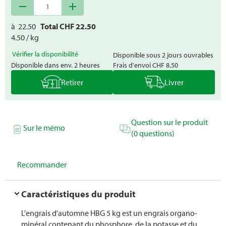
remove
add
à
22.50
Total CHF
22.50
4.50 / kg
Vérifier la disponibilité
Disponible sous 2 jours ouvrables
Disponible dans env. 2 heures
Frais d'envoi
CHF 8.50
Retirer
Livrer
Question sur le produit
Sur le mémo
(0 questions)
Recommander
Caractéristiques du produit
L'engrais d'automne HBG 5 kg est un engrais organo-
minéral contenant du phosphore, de la potasse et du