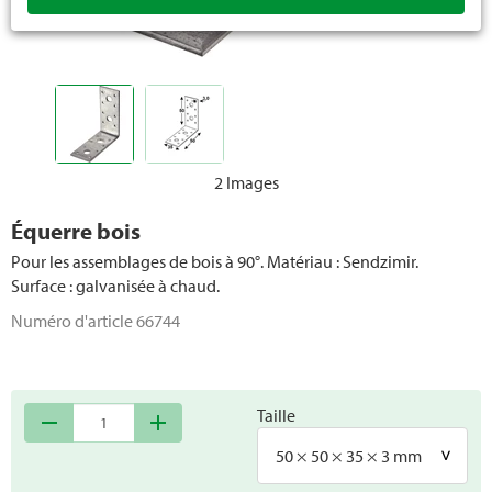
2 Images
Équerre bois
Pour les assemblages de bois à 90°. Matériau : Sendzimir.
Surface : galvanisée à chaud.
Numéro d'article
66744
Taille
remove
add
50 × 50 × 35 × 3 mm