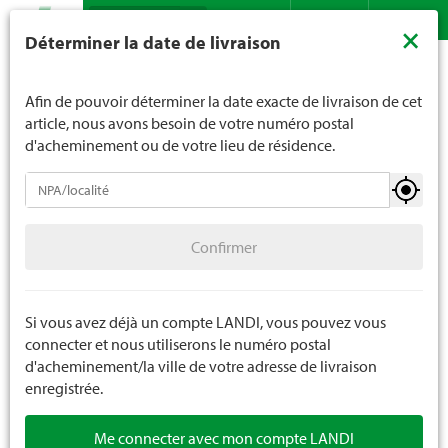
Recherche
LANDI ne vend généralement pas d'alcool aux jeunes de
×
Déterminer la date de livraison
moins de 16 ans. La limite d'âge est de 18 ans pour les
Assortiment
Bricolage
Quincaillerie
Ferrements
Contact
DE
FR
spiritueux. En indiquant votre date de naissance, vous
nous indiquez votre âge de manière contraignante.
Afin de pouvoir déterminer la date exacte de livraison de cet
article, nous avons besoin de votre numéro postal
d'acheminement ou de votre lieu de résidence.
Quincaillerie
Confirmer
Vis
Confirmer
Clous
Ferrements
Si vous avez déjà un compte LANDI, vous pouvez vous
connecter et nous utiliserons le numéro postal
SB quincaillerie
d'acheminement/la ville de votre adresse de livraison
enregistrée.
Me connecter avec mon compte LANDI