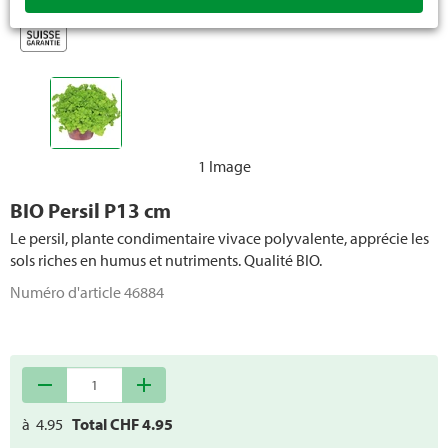
Plantes méditerranéennes
Plantes grimpantes et plantes pérennes
Sapins de Noël
1 Image
BIO Persil P13 cm
Le persil, plante condimentaire vivace polyvalente, apprécie les
sols riches en humus et nutriments. Qualité BIO.
Numéro d'article
46884
remove
add
à
4.95
Total CHF
4.95