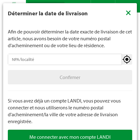
Recherche
LANDI ne vend généralement pas d'alcool aux jeunes de
×
Déterminer la date de livraison
moins de 16 ans. La limite d'âge est de 18 ans pour les
Assortiment
Plantes
Plantes de jardin
Herbes et épices
Contact
DE
FR
spiritueux. En indiquant votre date de naissance, vous
nous indiquez votre âge de manière contraignante.
Afin de pouvoir déterminer la date exacte de livraison de cet
article, nous avons besoin de votre numéro postal
d'acheminement ou de votre lieu de résidence.
Plantes de jardin
Confirmer
Plantes à massif et à balcon annuelles
Confirmer
Semis et légumes
Herbes et épices
Si vous avez déjà un compte LANDI, vous pouvez vous
connecter et nous utiliserons le numéro postal
Fruits et baies
d'acheminement/la ville de votre adresse de livraison
enregistrée.
Pépinière
Me connecter avec mon compte LANDI