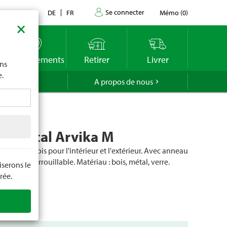
Se connecter
Contact
DE
FR
Mémo
(
0
)
×
imite
vous
o
Emplacements
Retirer
Livrer
ons
e.
GROLA
A propos de nous
ne métal Arvika M
ative en bois pour l'intérieur et l'extérieur. Avec anneau
et porte verrouillable. Matériau : bois, métal, verre.
serons le
15 × 41 cm.
rée.
cle
102046