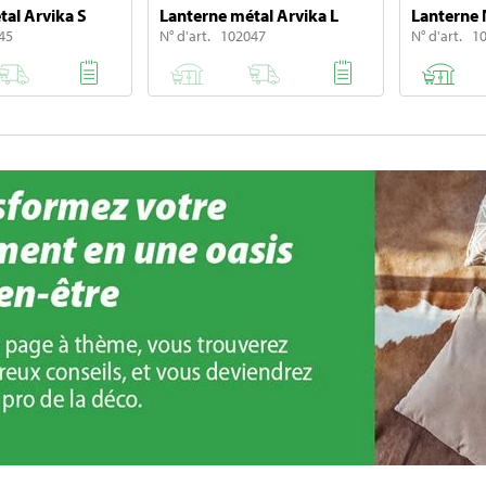
tal Arvika S
Lanterne métal Arvika L
Lanterne 
45
N° d'art. 102047
N° d'art. 1