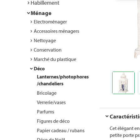
Habillement
Ménage
Electroménager
Accessoires ménagers
Nettoyage
Conservation
Marché du plastique
Déco
Lanternes/photophores
/chandeliers
Bricolage
Verrerie/vases
Parfums
Caractérist
Figures de déco
Cet élégant en
Papier cadeau / rubans
petite porte p
Déco de Noël