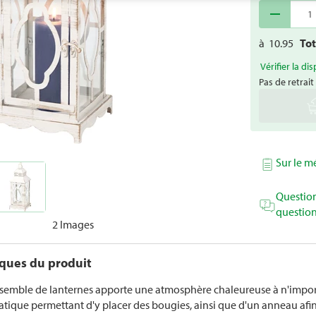
remove
à
10.95
To
Vérifier la dis
Pas de retrait
Sur le 
Question
question
2 Images
iques du produit
semble de lanternes apporte une atmosphère chaleureuse à n'importe
ratique permettant d'y placer des bougies, ainsi que d'un anneau afi