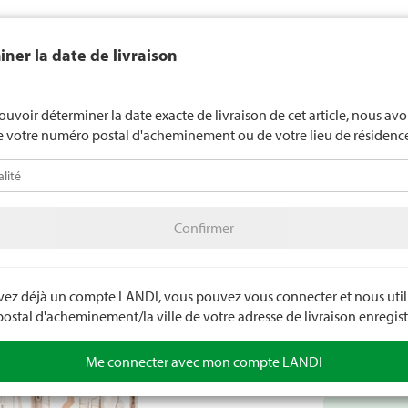
end généralement pas d'alcool aux jeunes de moins de 16 ans. La l
ner la date de livraison
de 18 ans pour les spiritueux. En indiquant votre date de naissance, 
uez votre âge de manière contraignante.
LANDI Mété
ouvoir déterminer la date exacte de livraison de cet article, nous av
e votre numéro postal d'acheminement ou de votre lieu de résidenc
téo
LANDI Agro
A
Confirmer
age
Déco
Lanternes/photophores/chandeliers
Confirmer
Lanter
fre
Lanterne décor
de suspension 
avez déjà un compte LANDI, vous pouvez vous connecter et nous utili
Dimensions : 
stal d'acheminement/la ville de votre adresse de livraison enregist
Numéro d'arti
itée
Me connecter avec mon compte LANDI