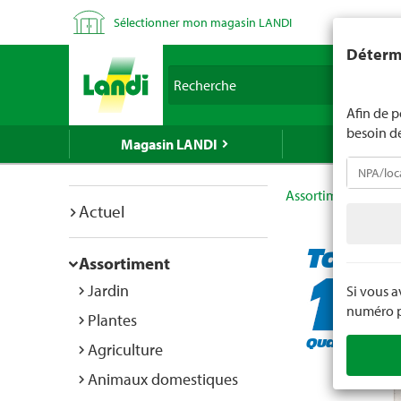
Sélectionner mon magasin LANDI
LANDI ne v
Détermi
d'âge est 
Recherche
nous indiq
Afin de p
besoin d
Magasin LANDI
LANDI Mé
Assortiment
Mén
Actuel
Top of
Assortiment
Jardin
Si vous 
numéro po
Plantes
Quantité lim
Agriculture
Animaux domestiques