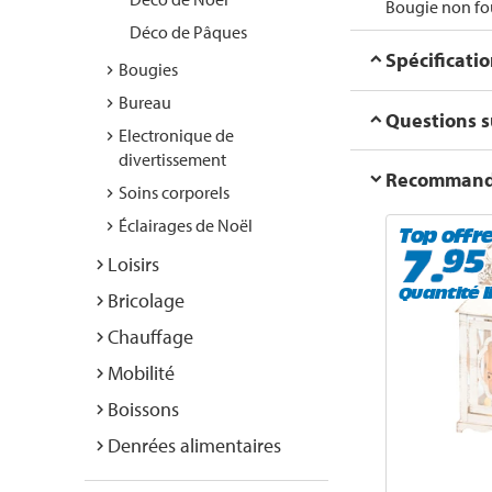
Bougie non fo
Déco de Pâques
Spécificati
Bougies
Bureau
Questions su
Electronique de
divertissement
Recommanda
Soins corporels
Éclairages de Noël
Top offr
Loisirs
Quantité l
Bricolage
Chauffage
Mobilité
Boissons
Denrées alimentaires