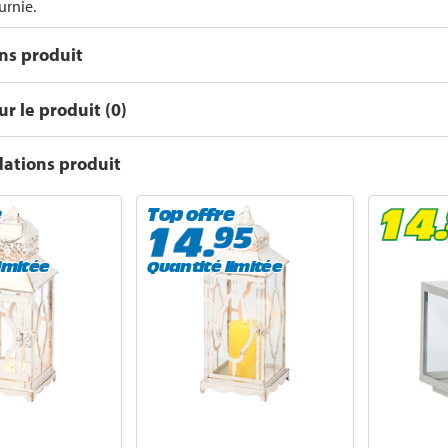
urnie.
ons produit
r le produit (0)
tions produit
e
Top offre
imitée
Quantité limitée