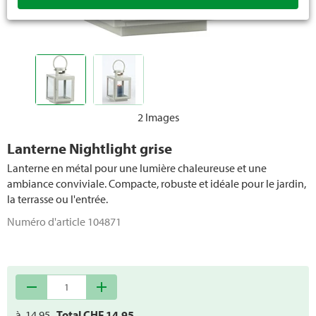
Papier cadeau / rubans
Déco de Noël
Déco de Pâques
2 Images
Lanterne Nightlight grise
Lanterne en métal pour une lumière chaleureuse et une
ambiance conviviale. Compacte, robuste et idéale pour le jardin,
la terrasse ou l'entrée.
Numéro d'article
104871
remove
add
à
14.95
Total CHF
14.95