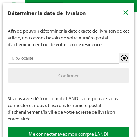
Recherche
LANDI ne vend généralement pas d'alcool aux jeunes de
×
Déterminer la date de livraison
moins de 16 ans. La limite d'âge est de 18 ans pour les
Assortiment
Ménage
Déco
Contact
DE
FR
spiritueux. En indiquant votre date de naissance, vous
Lanternes/photophores/chandeliers
nous indiquez votre âge de manière contraignante.
Afin de pouvoir déterminer la date exacte de livraison de cet
article, nous avons besoin de votre numéro postal
d'acheminement ou de votre lieu de résidence.
Déco
Confirmer
Lanternes/photophores/chandeliers
Confirmer
Bricolage
Verrerie/vases
Si vous avez déjà un compte LANDI, vous pouvez vous
connecter et nous utiliserons le numéro postal
Parfums
d'acheminement/la ville de votre adresse de livraison
enregistrée.
Figures de déco
Me connecter avec mon compte LANDI