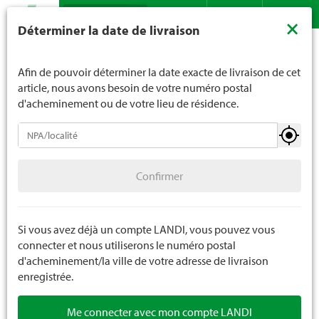
Recherche
LANDI ne vend généralement pas d'alcool aux jeunes de
×
Déterminer la date de livraison
moins de 16 ans. La limite d'âge est de 18 ans pour les
Assortiment
Jardin
Lutte contre les parasites
Contact
DE
FR
spiritueux. En indiquant votre date de naissance, vous
Lutte contre les parasites du ménage
nous indiquez votre âge de manière contraignante.
Afin de pouvoir déterminer la date exacte de livraison de cet
article, nous avons besoin de votre numéro postal
d'acheminement ou de votre lieu de résidence.
Lutte contre les parasites
Confirmer
Fongicides de jardin
Confirmer
Herbicides de jardin
Insecticides de jardin
Si vous avez déjà un compte LANDI, vous pouvez vous
connecter et nous utiliserons le numéro postal
Lutte contre les parasites du ménage
d'acheminement/la ville de votre adresse de livraison
enregistrée.
Lutte contre les escargots et les limaces
Me connecter avec mon compte LANDI