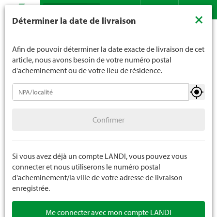
Recherche
LANDI ne vend généralement pas d'alcool aux jeunes de
×
Déterminer la date de livraison
moins de 16 ans. La limite d'âge est de 18 ans pour les
Assortiment
Bricolage
Atelier / outils
Outils portables
Contact
DE
FR
spiritueux. En indiquant votre date de naissance, vous
nous indiquez votre âge de manière contraignante.
Afin de pouvoir déterminer la date exacte de livraison de cet
article, nous avons besoin de votre numéro postal
d'acheminement ou de votre lieu de résidence.
Atelier / outils
Confirmer
Outils portables
Confirmer
Equipements d'atelier
Chaînes et cordes
Si vous avez déjà un compte LANDI, vous pouvez vous
connecter et nous utiliserons le numéro postal
Sécurité atelier
d'acheminement/la ville de votre adresse de livraison
enregistrée.
Sécurité du travail
Me connecter avec mon compte LANDI