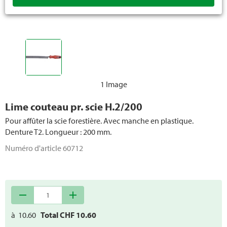
Equipements de transport
Etagères
Pièces de rechange atelier / outils
1 Image
Lime couteau pr. scie H.2/200
Pour affûter la scie forestière. Avec manche en plastique.
Denture T2. Longueur : 200 mm.
Numéro d'article
60712
remove
add
à
10.60
Total CHF
10.60