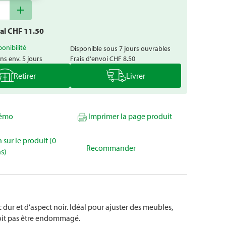
add
tal CHF
11.50
ponibilité
Disponible sous 7 jours ouvrables
ns env. 5 jours
Frais d'envoi
CHF 8.50
Retirer
Livrer
mémo
Imprimer la page produit
 sur le produit (0
Recommander
s)
ur et d’aspect noir. Idéal pour ajuster des meubles,
 doit pas être endommagé.