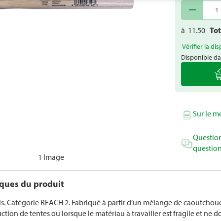
remove
à
11.50
To
Vérifier la dis
Disponible da
Sur le 
Question
question
1 Image
iques du produit
. Catégorie REACH 2. Fabriqué à partir d’un mélange de caoutchouc d
ction de tentes ou lorsque le matériau à travailler est fragile et ne