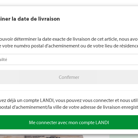
end généralement pas d'alcool aux jeunes de moins de 16 ans. La l
ner la date de livraison
de 18 ans pour les spiritueux. En indiquant votre date de naissance, 
uez votre âge de manière contraignante.
LANDI Mété
ouvoir déterminer la date exacte de livraison de cet article, nous av
e votre numéro postal d'acheminement ou de votre lieu de résidenc
téo
LANDI Agro
A
Confirmer
olage
Atelier / outils
Outils portables
Confirmer
Maillet
Matériau du m
caoutchouc dur
avez déjà un compte LANDI, vous pouvez vous connecter et nous utili
ne doivent p
stal d'acheminement/la ville de votre adresse de livraison enregist
Numéro d'arti
Me connecter avec mon compte LANDI