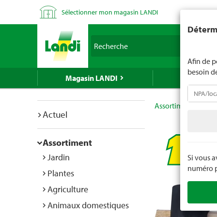
Sélectionner mon magasin LANDI
LANDI ne v
Détermi
d'âge est 
Recherche
nous indiq
Afin de p
besoin d
Magasin LANDI
LANDI Mé
Assortiment
Bric
Actuel
Assortiment
Jardin
Si vous 
numéro po
Plantes
Agriculture
Animaux domestiques