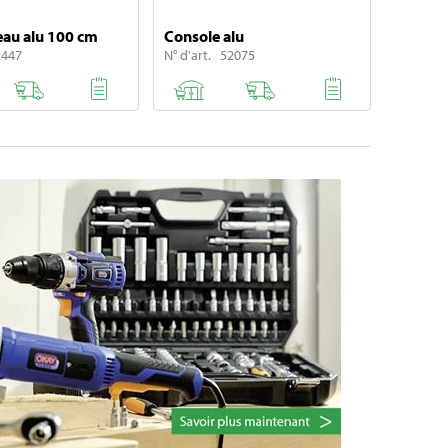
eau alu 100 cm
Console alu
1447
N° d'art. 52075