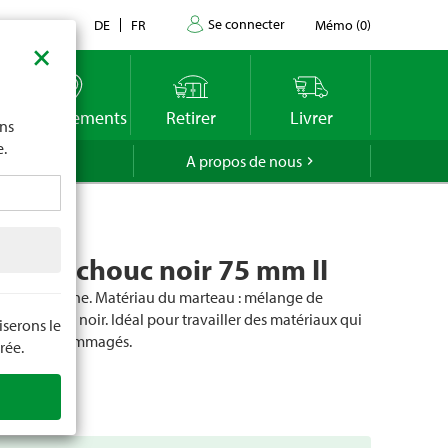
Se connecter
Contact
DE
FR
Mémo
(
0
)
×
imite
vous
o
Emplacements
Retirer
Livrer
ons
e.
GROLA
A propos de nous
 caoutchouc noir 75 mm II
anche : frêne. Matériau du marteau : mélange de
. Couleur : noir. Idéal pour travailler des matériaux qui
serons le
as être endommagés.
rée.
cle
51825