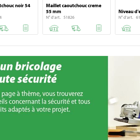
tchouc noir 54
Maillet caoutchouc creme
55 mm
Niveau d'
4
N° d'art. 51826
N° d'art. 6