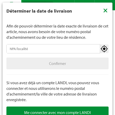
Recherche
LANDI ne vend généralement pas d'alcool aux jeunes de
×
Déterminer la date de livraison
moins de 16 ans. La limite d'âge est de 18 ans pour les
Assortiment
Jardin
Appareils portables
Contact
DE
FR
spiritueux. En indiquant votre date de naissance, vous
Pièces de rechange outils portables
nous indiquez votre âge de manière contraignante.
Afin de pouvoir déterminer la date exacte de livraison de cet
article, nous avons besoin de votre numéro postal
d'acheminement ou de votre lieu de résidence.
Appareils portables
Confirmer
Pales / Bêches / Pioches
Confirmer
Fourches / Râteaux / Faux
Binage / Coupe / Cultivateur
Si vous avez déjà un compte LANDI, vous pouvez vous
connecter et nous utiliserons le numéro postal
Balais / Brosses / Appareils de balayage
d'acheminement/la ville de votre adresse de livraison
enregistrée.
Scies / Haches / Maillet
Me connecter avec mon compte LANDI