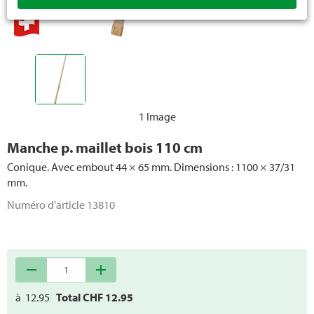
Petits appareils
Ciseaux
Pulvérisateurs
Appareils de déneigement
1 Image
Pièces de rechange outils portables
Manche p. maillet bois 110 cm
Conique. Avec embout 44 × 65 mm. Dimensions : 1100 × 37/31
mm.
Numéro d'article
13810
remove
add
à
12.95
Total CHF
12.95