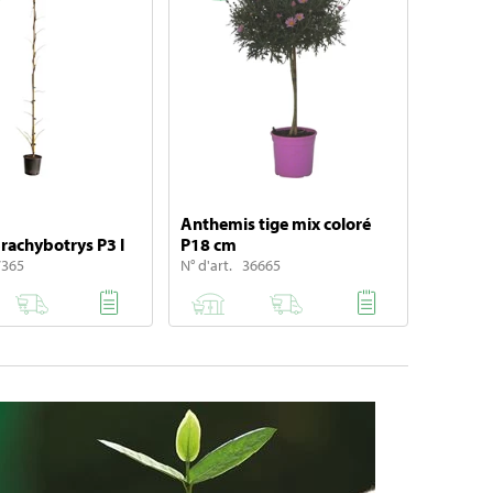
Anthemis tige mix coloré
Brachybotrys P3 l
P18 cm
7365
N° d'art. 36665