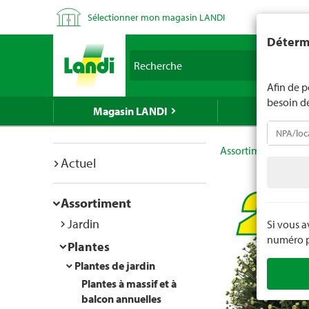
Sélectionner mon magasin LANDI
LANDI ne v
Détermi
d'âge est 
Recherche
nous indiq
Afin de p
besoin d
Magasin LANDI
LANDI Mé
Assortiment
Plan
Actuel
Assortiment
Jardin
Si vous 
numéro po
Plantes
Plantes de jardin
Plantes à massif et à
balcon annuelles