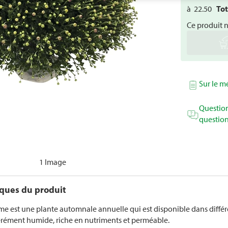
à
22.50
To
Ce produit 
Sur le 
Question
question
1 Image
iques du produit
e est une plante automnale annuelle qui est disponible dans différent
érément humide, riche en nutriments et perméable.