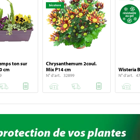
bicolore
temps ton sur
Chrysanthemum 2coul.
40 cm
Mix P14 cm
Wisteria 
9
N° d'art. 32899
N° d'art. 4