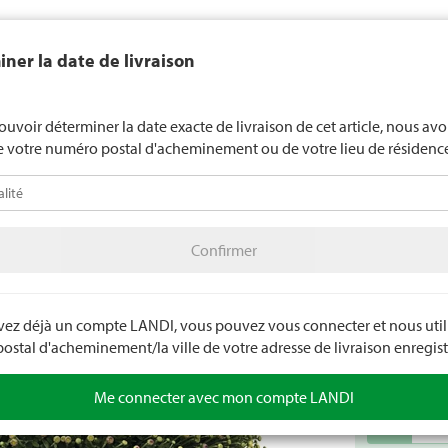
end généralement pas d'alcool aux jeunes de moins de 16 ans. La l
ner la date de livraison
de 18 ans pour les spiritueux. En indiquant votre date de naissance, 
uez votre âge de manière contraignante.
LANDI Mété
ouvoir déterminer la date exacte de livraison de cet article, nous av
e votre numéro postal d'acheminement ou de votre lieu de résidenc
téo
LANDI Agro
A
Confirmer
tes
Plantes de jardin
Plantes à massif et à balcon annuelles
Confirmer
Chrysa
Excellente qua
avez déjà un compte LANDI, vous pouvez vous connecter et nous utili
Numéro d'arti
stal d'acheminement/la ville de votre adresse de livraison enregist
Me connecter avec mon compte LANDI
remove