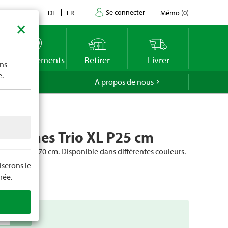
Se connecter
Contact
DE
FR
Mémo
(
0
)
×
imite
vous
o
Emplacements
Retirer
Livrer
ons
e.
GROLA
A propos de nous
nthèmes Trio XL P25 cm
lité, Ø 60 à 70 cm. Disponible dans différentes couleurs.
serons le
cle
53804
rée.
add