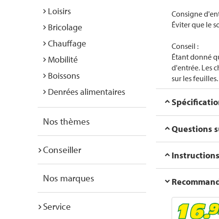
Loisirs
Consigne d'ent
Éviter que le s
Bricolage
Chauffage
Conseil :
Étant donné qu
Mobilité
d'entrée. Les c
Boissons
sur les feuilles.
Denrées alimentaires
Spécificati
Nos thèmes
Questions su
Conseiller
Instructions
Nos marques
Recommanda
Service