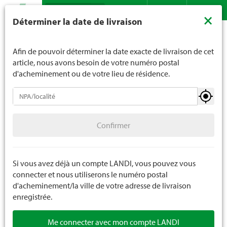
Recherche
LANDI ne vend généralement pas d'alcool aux jeunes de
×
Déterminer la date de livraison
moins de 16 ans. La limite d'âge est de 18 ans pour les
Assortiment
Plantes
Plantes de jardin
Contact
DE
FR
spiritueux. En indiquant votre date de naissance, vous
Plantes à massif et à balcon annuelles
nous indiquez votre âge de manière contraignante.
Afin de pouvoir déterminer la date exacte de livraison de cet
article, nous avons besoin de votre numéro postal
d'acheminement ou de votre lieu de résidence.
Plantes de jardin
Confirmer
Plantes à massif et à balcon annuelles
Confirmer
Semis et légumes
Herbes et épices
Si vous avez déjà un compte LANDI, vous pouvez vous
connecter et nous utiliserons le numéro postal
Fruits et baies
d'acheminement/la ville de votre adresse de livraison
enregistrée.
Pépinière
Me connecter avec mon compte LANDI