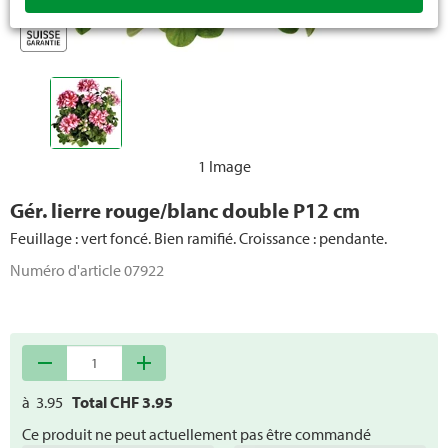
Plantes méditerranéennes
Plantes grimpantes et plantes pérennes
Sapins de Noël
1 Image
Gér. lierre rouge/blanc double P12 cm
Feuillage : vert foncé. Bien ramifié. Croissance : pendante.
Numéro d'article
07922
remove
add
à
3.95
Total CHF
3.95
Ce produit ne peut actuellement pas être commandé