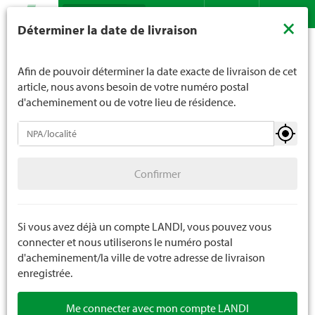
Recherche
LANDI ne vend généralement pas d'alcool aux jeunes de
×
Déterminer la date de livraison
moins de 16 ans. La limite d'âge est de 18 ans pour les
Assortiment
Plantes
Plantes d'intérieur
Contact
DE
FR
spiritueux. En indiquant votre date de naissance, vous
Plantes de chambre
nous indiquez votre âge de manière contraignante.
Afin de pouvoir déterminer la date exacte de livraison de cet
article, nous avons besoin de votre numéro postal
d'acheminement ou de votre lieu de résidence.
Plantes d'intérieur
Confirmer
Plantes de chambre
Confirmer
Orchidées
Plantes grasses
Si vous avez déjà un compte LANDI, vous pouvez vous
connecter et nous utiliserons le numéro postal
Arrangements
d'acheminement/la ville de votre adresse de livraison
enregistrée.
Plantes artificielles
Me connecter avec mon compte LANDI