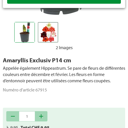
2 Images
Amaryllis Exclusiv P14 cm
Appelée également Hippeastrum. Se pare de fleurs de différentes
couleurs entre décembre et février. Les fleurs en forme
d’entonnoir peuvent être utilisées comme fleurs coupées.
Numéro d'article
67915
remove
add
à
9.95
Total CHF
9.95