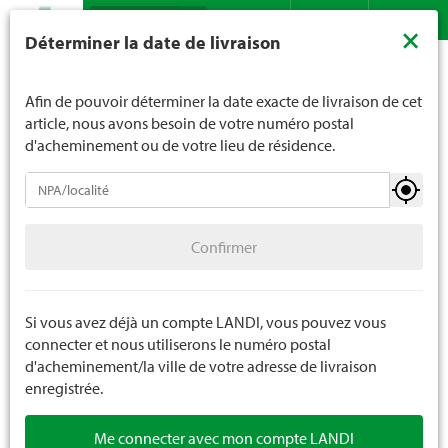
Recherche
LANDI ne vend généralement pas d'alcool aux jeunes de
×
Déterminer la date de livraison
moins de 16 ans. La limite d'âge est de 18 ans pour les
Assortiment
Plantes
Plantes d'intérieur
Contact
DE
FR
spiritueux. En indiquant votre date de naissance, vous
Plantes de chambre
nous indiquez votre âge de manière contraignante.
Afin de pouvoir déterminer la date exacte de livraison de cet
article, nous avons besoin de votre numéro postal
d'acheminement ou de votre lieu de résidence.
Plantes d'intérieur
Confirmer
Plantes de chambre
Confirmer
Orchidées
Plantes grasses
Si vous avez déjà un compte LANDI, vous pouvez vous
connecter et nous utiliserons le numéro postal
Arrangements
d'acheminement/la ville de votre adresse de livraison
enregistrée.
Plantes artificielles
Me connecter avec mon compte LANDI