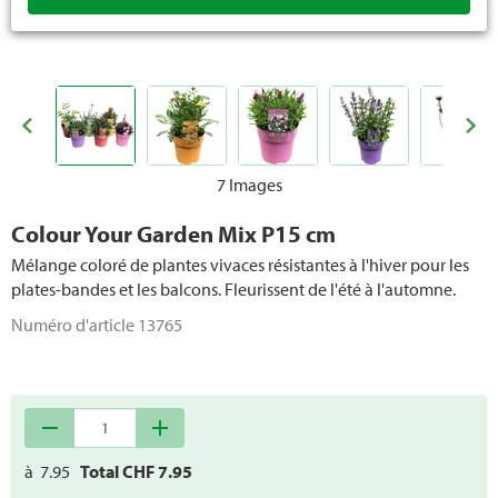
Plantes méditerranéennes
Plantes grimpantes et plantes pérennes
Sapins de Noël
7 Images
Colour Your Garden Mix P15 cm
Mélange coloré de plantes vivaces résistantes à l'hiver pour les
plates-bandes et les balcons. Fleurissent de l'été à l'automne.
Numéro d'article
13765
remove
add
à
7.95
Total CHF
7.95