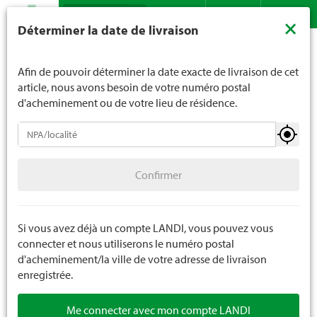
Recherche
LANDI ne vend généralement pas d'alcool aux jeunes de
×
Déterminer la date de livraison
moins de 16 ans. La limite d'âge est de 18 ans pour les
Assortiment
Plantes
Plantes de jardin
Contact
DE
FR
spiritueux. En indiquant votre date de naissance, vous
Plantes grimpantes et plantes pérennes
nous indiquez votre âge de manière contraignante.
Afin de pouvoir déterminer la date exacte de livraison de cet
article, nous avons besoin de votre numéro postal
d'acheminement ou de votre lieu de résidence.
Plantes de jardin
Confirmer
Plantes à massif et à balcon annuelles
Confirmer
Semis et légumes
Herbes et épices
Si vous avez déjà un compte LANDI, vous pouvez vous
connecter et nous utiliserons le numéro postal
Fruits et baies
d'acheminement/la ville de votre adresse de livraison
enregistrée.
Pépinière
Me connecter avec mon compte LANDI