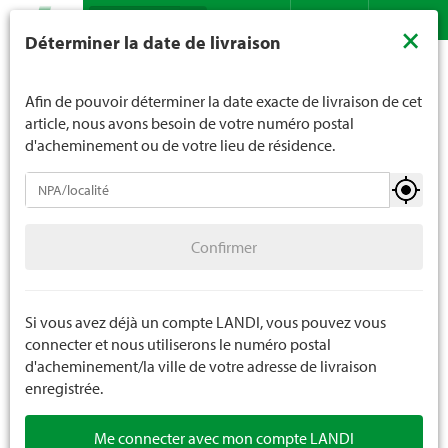
Recherche
LANDI ne vend généralement pas d'alcool aux jeunes de
×
Déterminer la date de livraison
moins de 16 ans. La limite d'âge est de 18 ans pour les
Assortiment
Plantes
Plantes de jardin
Contact
DE
FR
spiritueux. En indiquant votre date de naissance, vous
Plantes grimpantes et plantes pérennes
nous indiquez votre âge de manière contraignante.
Afin de pouvoir déterminer la date exacte de livraison de cet
article, nous avons besoin de votre numéro postal
d'acheminement ou de votre lieu de résidence.
Plantes de jardin
Confirmer
Plantes à massif et à balcon annuelles
Confirmer
Semis et légumes
Herbes et épices
Si vous avez déjà un compte LANDI, vous pouvez vous
connecter et nous utiliserons le numéro postal
Fruits et baies
d'acheminement/la ville de votre adresse de livraison
enregistrée.
Pépinière
Me connecter avec mon compte LANDI