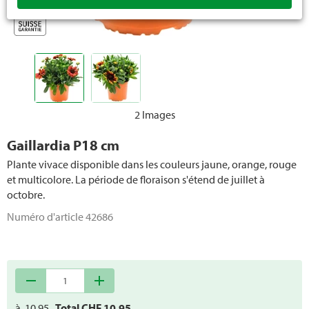
Plantes méditerranéennes
Plantes grimpantes et plantes pérennes
Sapins de Noël
2 Images
Gaillardia P18 cm
Plante vivace disponible dans les couleurs jaune, orange, rouge
et multicolore. La période de floraison s'étend de juillet à
octobre.
Numéro d'article
42686
remove
add
à
10.95
Total CHF
10.95