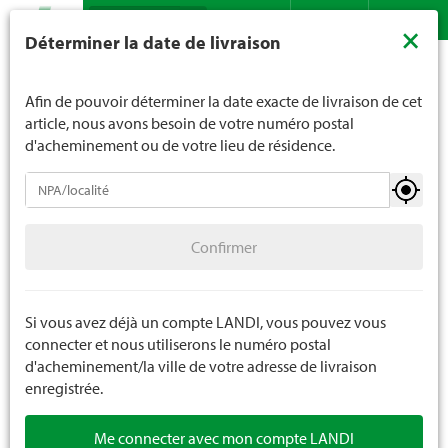
Recherche
LANDI ne vend généralement pas d'alcool aux jeunes de
×
Déterminer la date de livraison
moins de 16 ans. La limite d'âge est de 18 ans pour les
Assortiment
Plantes
Plantes de jardin
Contact
DE
FR
spiritueux. En indiquant votre date de naissance, vous
Plantes grimpantes et plantes pérennes
nous indiquez votre âge de manière contraignante.
Afin de pouvoir déterminer la date exacte de livraison de cet
article, nous avons besoin de votre numéro postal
d'acheminement ou de votre lieu de résidence.
Plantes de jardin
Confirmer
Plantes à massif et à balcon annuelles
Confirmer
Semis et légumes
Herbes et épices
Si vous avez déjà un compte LANDI, vous pouvez vous
connecter et nous utiliserons le numéro postal
Fruits et baies
d'acheminement/la ville de votre adresse de livraison
enregistrée.
Pépinière
Me connecter avec mon compte LANDI