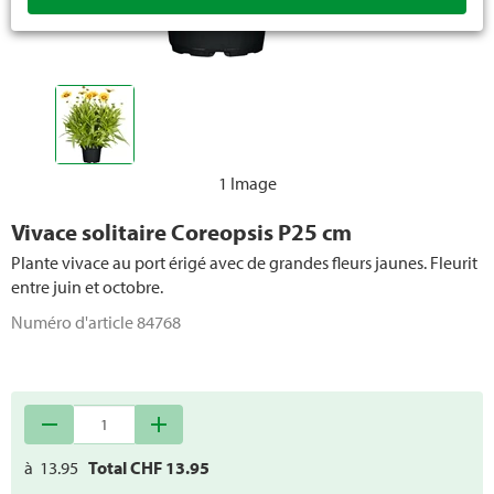
Plantes méditerranéennes
Plantes grimpantes et plantes pérennes
Sapins de Noël
1 Image
Vivace solitaire Coreopsis P25 cm
Plante vivace au port érigé avec de grandes fleurs jaunes. Fleurit
entre juin et octobre.
Numéro d'article
84768
remove
add
à
13.95
Total CHF
13.95