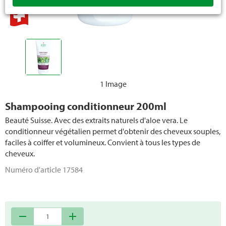
Soins bébé
Protection hygiénique
Hygiène intime femme
Incontinence
1 Image
Papier toilette
Shampooing conditionneur 200ml
Beauté Suisse. Avec des extraits naturels d'aloe vera. Le
Articles en ouate et en papier
conditionneur végétalien permet d'obtenir des cheveux souples,
faciles à coiffer et volumineux. Convient à tous les types de
Appareils des soins du corps
cheveux.
Numéro d'article
17584
remove
add