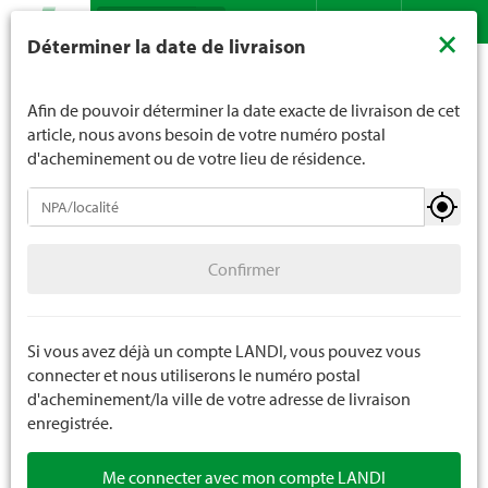
Recherche
LANDI ne vend généralement pas d'alcool aux jeunes de
×
Déterminer la date de livraison
moins de 16 ans. La limite d'âge est de 18 ans pour les
Assortiment
Ménage
Soins corporels
Soin capillaire
Contact
DE
FR
spiritueux. En indiquant votre date de naissance, vous
nous indiquez votre âge de manière contraignante.
Afin de pouvoir déterminer la date exacte de livraison de cet
article, nous avons besoin de votre numéro postal
d'acheminement ou de votre lieu de résidence.
Soins corporels
Confirmer
Soin du corps
Confirmer
Soin capillaire
Soins du visage
Si vous avez déjà un compte LANDI, vous pouvez vous
connecter et nous utiliserons le numéro postal
Soin buccodentaire
d'acheminement/la ville de votre adresse de livraison
enregistrée.
Soins des mains
Me connecter avec mon compte LANDI