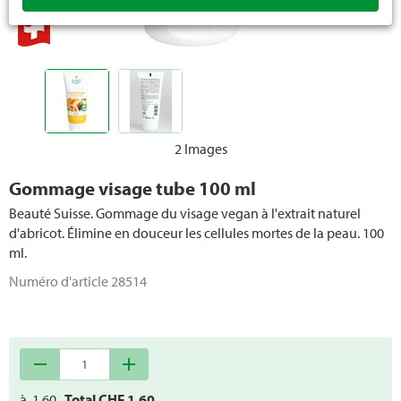
Soins bébé
Protection hygiénique
Hygiène intime femme
Incontinence
2 Images
Papier toilette
Gommage visage tube 100 ml
Beauté Suisse. Gommage du visage vegan à l'extrait naturel
Articles en ouate et en papier
d'abricot. Élimine en douceur les cellules mortes de la peau. 100
ml.
Appareils des soins du corps
Numéro d'article
28514
remove
add
à
1.60
Total CHF
1.60