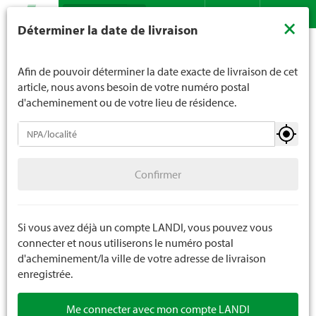
Recherche
LANDI ne vend généralement pas d'alcool aux jeunes de
×
Déterminer la date de livraison
moins de 16 ans. La limite d'âge est de 18 ans pour les
Assortiment
Ménage
Soins corporels
Soins du visage
Contact
DE
FR
spiritueux. En indiquant votre date de naissance, vous
nous indiquez votre âge de manière contraignante.
Afin de pouvoir déterminer la date exacte de livraison de cet
article, nous avons besoin de votre numéro postal
d'acheminement ou de votre lieu de résidence.
Soins corporels
Confirmer
Soin du corps
Confirmer
Soin capillaire
Soins du visage
Si vous avez déjà un compte LANDI, vous pouvez vous
connecter et nous utiliserons le numéro postal
Soin buccodentaire
d'acheminement/la ville de votre adresse de livraison
enregistrée.
Soins des mains
Me connecter avec mon compte LANDI