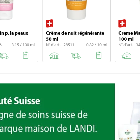
n p. la peaux
Crème de nuit régénérante
Creme Mai
50 ml
100 ml
6
3.15 / 100 ml
N° d'art. 28511
0.82 / 10 ml
N° d'art. 3