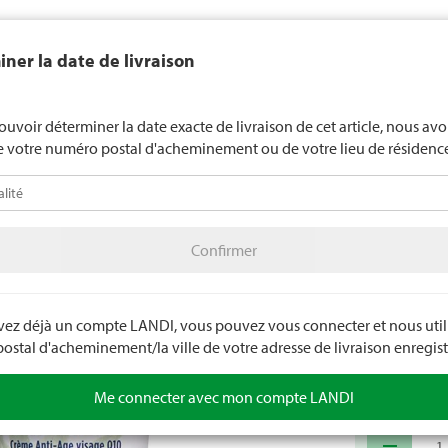
end généralement pas d'alcool aux jeunes de moins de 16 ans. La l
ner la date de livraison
de 18 ans pour les spiritueux. En indiquant votre date de naissance, 
uez votre âge de manière contraignante.
LANDI Mété
ouvoir déterminer la date exacte de livraison de cet article, nous av
e votre numéro postal d'acheminement ou de votre lieu de résidenc
téo
LANDI Agro
A
Confirmer
age
Soins corporels
Soins du visage
Confirmer
Men Cr
Beauté Suisse.
et du Q10. Nour
avez déjà un compte LANDI, vous pouvez vous connecter et nous utili
stal d'acheminement/la ville de votre adresse de livraison enregist
Numéro d'arti
Me connecter avec mon compte LANDI
remove