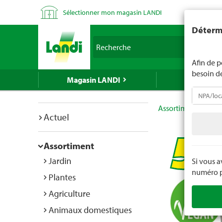
Sélectionner mon magasin LANDI
LANDI ne v
Détermi
d'âge est 
Recherche
nous indiq
Afin de p
besoin d
Magasin LANDI
LANDI Mé
Assortiment
Mén
Actuel
Assortiment
Jardin
Si vous 
numéro po
Plantes
Agriculture
Animaux domestiques