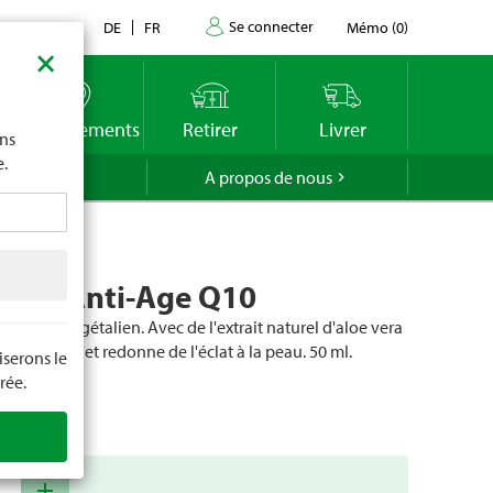
Se connecter
Contact
DE
FR
Mémo
(
0
)
×
imite
vous
o
Emplacements
Retirer
Livrer
ons
e.
GROLA
A propos de nous
ème Anti-Age Q10
 Produit végétalien. Avec de l'extrait naturel d'aloe vera
rit, tonifie et redonne de l'éclat à la peau. 50 ml.
serons le
rée.
cle
22445
add