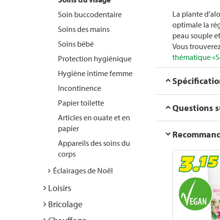
La plante d'al
Soin buccodentaire
optimale la rég
Soins des mains
peau souple et
Soins bébé
Vous trouverez
thématique «S
Protection hygiénique
Hygiène intime femme
Spécificati
Incontinence
Papier toilette
Questions su
Articles en ouate et en
papier
Recommanda
Appareils des soins du
corps
Éclairages de Noël
Loisirs
Bricolage