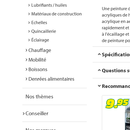
Lubrifiants / huiles
Une peinture d
Matériaux de construction
acryliques de 
acrylique en aé
Echelles
rapidement et p
Quincaillerie
à l'écaillage e
Éclairage
de peinture po
Chauffage
Spécificati
Mobilité
Boissons
Questions su
Denrées alimentaires
Recommanda
Nos thèmes
Conseiller