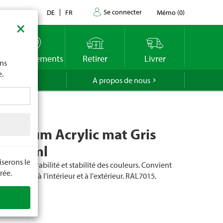
Se connecter
Contact
DE
FR
Mémo
(
0
)
×
imite
vous
o
Emplacements
Retirer
Livrer
ons
e.
GROLA
A propos de nous
Premium Acrylic mat Gris
e 400 ml
serons le
érence, durabilité et stabilité des couleurs. Convient
rée.
le bois, etc. à l'intérieur et à l'extérieur. RAL7015.
cle
95813