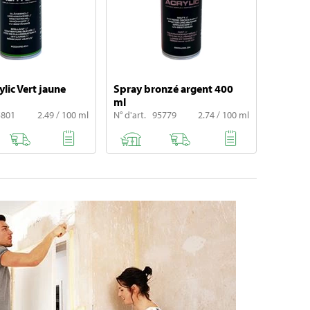
lic Vert jaune
Spray bronzé argent 400
ml
5801
2.49 / 100 ml
N° d'art. 95779
2.74 / 100 ml