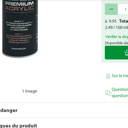
remove
à
9.95
Tot
2.49 / 100 m
Vérifier la dis
Disponible da
Sur le 
Question
1 Image
question
 danger
iques du produit