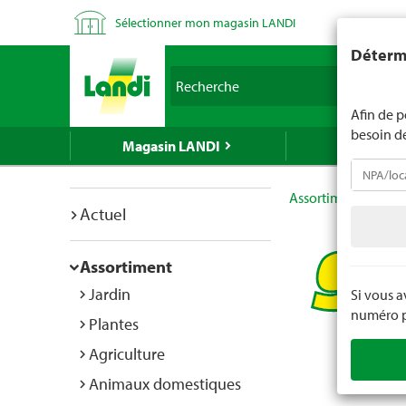
Sélectionner mon magasin LANDI
LANDI ne v
Détermi
d'âge est 
Recherche
nous indiq
Afin de p
besoin d
Magasin LANDI
LANDI Mé
Assortiment
Bric
Actuel
Assortiment
Jardin
Si vous 
numéro po
Plantes
Agriculture
Animaux domestiques