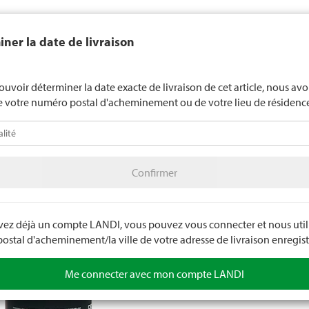
end généralement pas d'alcool aux jeunes de moins de 16 ans. La l
ner la date de livraison
de 18 ans pour les spiritueux. En indiquant votre date de naissance, 
uez votre âge de manière contraignante.
LANDI Mété
ouvoir déterminer la date exacte de livraison de cet article, nous av
e votre numéro postal d'acheminement ou de votre lieu de résidenc
téo
LANDI Agro
A
Confirmer
olage
Couleurs et accessoires
Sprays de peinture
Confirmer
Spray 
ardois
avez déjà un compte LANDI, vous pouvez vous connecter et nous utili
Excellente adh
stal d'acheminement/la ville de votre adresse de livraison enregist
pour le métal, 
Numéro d'arti
Me connecter avec mon compte LANDI