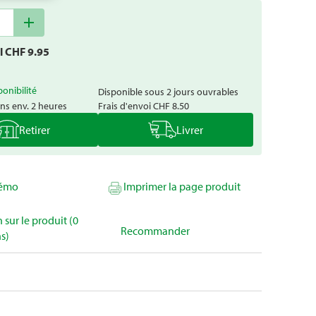
add
al CHF
9.95
l
ponibilité
Disponible sous 2 jours ouvrables
ns env. 2 heures
Frais d'envoi
CHF 8.50
Retirer
Livrer
mémo
Imprimer la page produit
 sur le produit (0
Recommander
s)