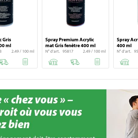
c Gris
Spray Premium Acrylic
Spray Acry
400 ml
mat Gris fenêtre 400 ml
400 ml
3
2.49 / 100 ml
N° d'art. 95817
2.49 / 100 ml
N° d'art. 9