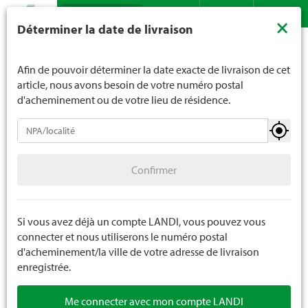
Recherche
LANDI ne vend généralement pas d'alcool aux jeunes de
×
Déterminer la date de livraison
moins de 16 ans. La limite d'âge est de 18 ans pour les
Assortiment
Mobilité
Bicyclettes
Vélos juniors / enfants
Contact
DE
FR
spiritueux. En indiquant votre date de naissance, vous
nous indiquez votre âge de manière contraignante.
Afin de pouvoir déterminer la date exacte de livraison de cet
article, nous avons besoin de votre numéro postal
d'acheminement ou de votre lieu de résidence.
Bicyclettes
Confirmer
Vélos tout-terrain
Pour taille du corps
125 - 145 cm
Confirmer
Vélos électriques
Vélos de ville / Gravel / de randonnée
Si vous avez déjà un compte LANDI, vous pouvez vous
connecter et nous utiliserons le numéro postal
Vélos juniors / enfants
d'acheminement/la ville de votre adresse de livraison
enregistrée.
Pièces de rechange bicyclettes
Me connecter avec mon compte LANDI