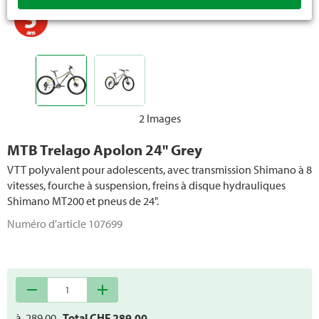
2 Images
MTB Trelago Apolon 24" Grey
VTT polyvalent pour adolescents, avec transmission Shimano à 8
vitesses, fourche à suspension, freins à disque hydrauliques
Shimano MT200 et pneus de 24".
Numéro d'article
107699
remove
add
à
289.00
Total CHF
289.00