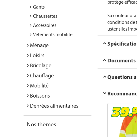
protège effica
Gants
Sa couleur ora
Chaussettes
conditions de 
Accessoires
ustensiles imp
Vêtements mobilité
Spécificati
Ménage
Loisirs
Documents
Bricolage
Chauffage
Questions su
Mobilité
Recommanda
Boissons
Denrées alimentaires
Nos thèmes