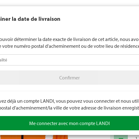
end généralement pas d'alcool aux jeunes de moins de 16 ans. La l
ner la date de livraison
de 18 ans pour les spiritueux. En indiquant votre date de naissance, 
uez votre âge de manière contraignante.
LANDI Mété
ouvoir déterminer la date exacte de livraison de cet article, nous av
e votre numéro postal d'acheminement ou de votre lieu de résidenc
téo
LANDI Agro
A
Confirmer
illement
Hauts
Vestes de sécurité /Haute visibilité
Confirmer
Veste s
Wörker. Matér
de 3 poches. Co
avez déjà un compte LANDI, vous pouvez vous connecter et nous utili
stal d'acheminement/la ville de votre adresse de livraison enregist
Numéro d'arti
Me connecter avec mon compte LANDI
remove