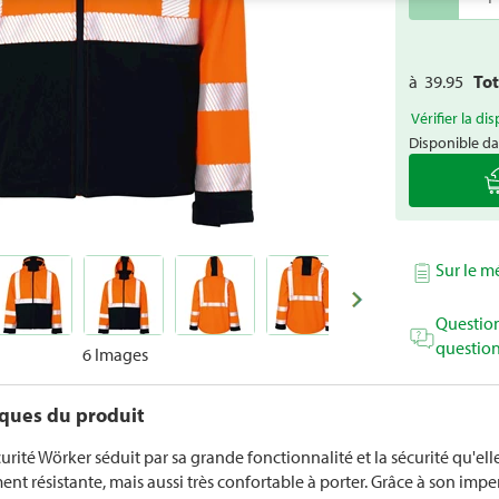
à
39.95
To
Vérifier la dis
Disponible da
Sur le 
Question
question
6 Images
iques du produit
urité Wörker séduit par sa grande fonctionnalité et la sécurité qu'ell
ent résistante, mais aussi très confortable à porter. Grâce à son im