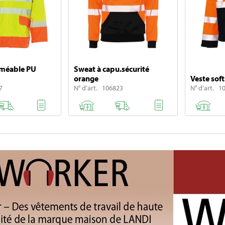
rméable PU
Sweat à capu.sécurité
orange
Veste soft
7
N° d'art. 106823
N° d'art. 1