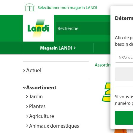
Sélectionner mon magasin LANDI
LANDI ne v
Détermi
d'âge est 
Recherche
nous indiq
Afin de p
besoin d
Magasin LANDI
LANDI Mé
Assortiment
Hab
Actuel
Assortiment
Jardin
Si vous 
numéro po
Plantes
Agriculture
Animaux domestiques