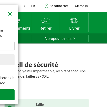
Se connecter
Contact
DE
FR
Mémo
(
0
)
×
imite
vous
o
Emplacements
Retirer
Livrer
ons
e.
GROLA
A propos de nous
oftshell de sécurité
iau : 100 % polyester. Imperméable, respirant et équipé
uleur : orange. Tailles : S - XXL.
serons le
rée.
cle
103130
Taille
add