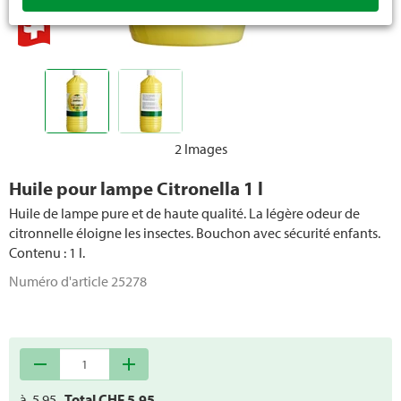
Combustibles liquide
2 Images
Huile pour lampe Citronella 1 l
Huile de lampe pure et de haute qualité. La légère odeur de
citronnelle éloigne les insectes. Bouchon avec sécurité enfants.
Contenu : 1 l.
Numéro d'article
25278
remove
add
à
5.95
Total CHF
5.95