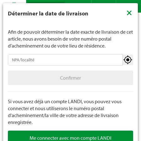
Recherche
LANDI ne vend généralement pas d'alcool aux jeunes de
×
Déterminer la date de livraison
moins de 16 ans. La limite d'âge est de 18 ans pour les
Assortiment
Chauffage
Combustibles
Contact
DE
FR
spiritueux. En indiquant votre date de naissance, vous
Combustibles liquide
nous indiquez votre âge de manière contraignante.
Afin de pouvoir déterminer la date exacte de livraison de cet
article, nous avons besoin de votre numéro postal
d'acheminement ou de votre lieu de résidence.
Combustibles
Confirmer
Pellets
Confirmer
Bois de chauffage
Briquettes de chauffage
Si vous avez déjà un compte LANDI, vous pouvez vous
connecter et nous utiliserons le numéro postal
Allumeur
d'acheminement/la ville de votre adresse de livraison
enregistrée.
Charbon de bois / briquettes
Me connecter avec mon compte LANDI