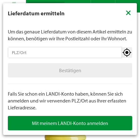
Suche
LANDI verkauft generell keinen Alkohol an Jugendliche
×
Lieferdatum ermitteln
unter 16 Jahren. Für Spirituosen gilt die Altersgrenze von
Sortiment
Heizen
Brennstoffe
Flüssigbrennstoffe
Kontakt
DE
FR
18 Jahren. Mit der Angabe Ihres Geburtsdatums geben
Sie uns verbindlich Ihr Alter an.
Um das genaue Lieferdatum von diesem Artikel ermitteln zu
können, benötigen wir Ihre Postleitzahl oder Ihr Wohnort.
Brennstoffe
Bestätigen
Pellets
Bestätigen
Brennholz
Heizbriketts
Falls Sie schon ein LANDI-Konto haben, können Sie sich
anmelden und wir verwenden PLZ/Ort aus Ihrer erfassten
Lieferadresse.
Anzünder
Mit meinem LANDI-Konto anmelden
Holzkohle / Briketts