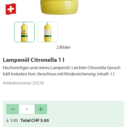
Flüssigbrennstoffe
2 Bilder
Lampenöl Citronella 1 l
Hochwertiges und reines Lampenöl. Leichter Citronella Geruch
hält Insketen fern. Verschluss mit Kindersicherung. Inhalt: 1 l.
Artikelnummer
25278
remove
add
à
5.95
Total CHF
5.95