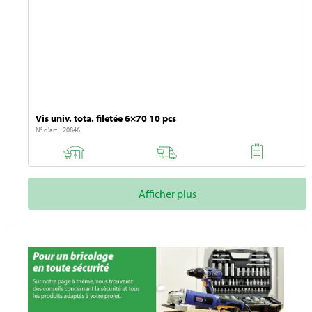
Vis univ. tota. filetée 6×70 10 pcs
N° d'art. 20846
Afficher plus