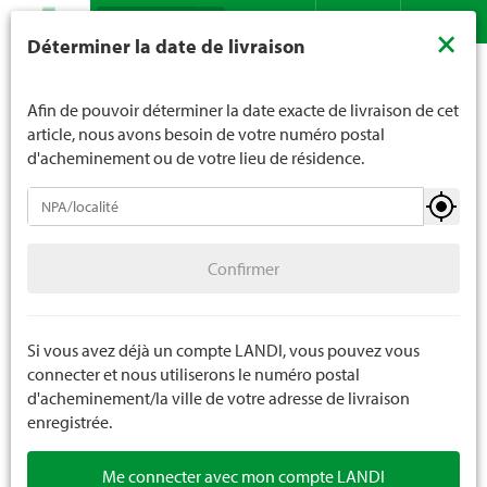
Recherche
LANDI ne vend généralement pas d'alcool aux jeunes de
×
Déterminer la date de livraison
moins de 16 ans. La limite d'âge est de 18 ans pour les
Assortiment
Bricolage
Quincaillerie
SB quincaillerie
Contact
DE
FR
spiritueux. En indiquant votre date de naissance, vous
nous indiquez votre âge de manière contraignante.
Afin de pouvoir déterminer la date exacte de livraison de cet
article, nous avons besoin de votre numéro postal
d'acheminement ou de votre lieu de résidence.
Quincaillerie
Confirmer
Vis
40 g
Confirmer
Clous
Ferrements
Si vous avez déjà un compte LANDI, vous pouvez vous
connecter et nous utiliserons le numéro postal
SB quincaillerie
d'acheminement/la ville de votre adresse de livraison
enregistrée.
Me connecter avec mon compte LANDI