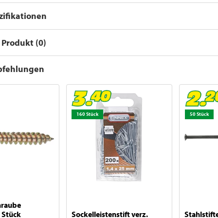
ifikationen
Produkt (0)
pfehlungen
160 Stück
50 Stück
hraube
Stück
Sockelleistenstift verz.
Stahlstift