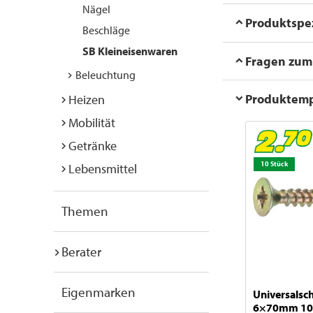
Nägel
Produktspez
Beschläge
SB Kleineisenwaren
Fragen zum 
Beleuchtung
Produktem
Heizen
Mobilität
Getränke
10 Stück
Lebensmittel
Themen
Berater
Eigenmarken
Universalsc
6×70mm 10 