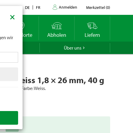
Anmelden
Kontakt
DE
FR
Merkzettel
(
0
)
×
datums
r
Standorte
Abholen
Liefern
gen wir
GROLA
Über uns
ifte weiss 1,8 × 26 mm, 40 g
 Mit Rillen. Farbe: Weiss.
er
20817
add