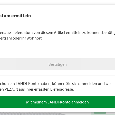
auft generell keinen Alkohol an Jugendliche unter 16 Jahren. Für
atum ermitteln
n gilt die Altersgrenze von 18 Jahren. Mit der Angabe Ihres Geburts
uns verbindlich Ihr Alter an.
LANDI Wette
enaue Lieferdatum von diesem Artikel ermitteln zu können, benöti
leitzahl oder Ihr Wohnort.
tter
LANDI Agro
A
Bestätigen
Kleineisenwaren
SB Kleineisenwaren
Bestätigen
Stahlst
Material: Sahl.
e schon ein LANDI-Konto haben, können Sie sich anmelden und wir
Artikelnumm
 PLZ/Ort aus Ihrer erfassten Lieferadresse.
Mit meinem LANDI-Konto anmelden
remove