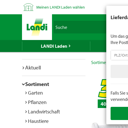
Meinen LANDI Laden wählen
LANDI verk
Lieferd
Spirituose
Suche
geben Sie 
Um das g
Ihre Post
LANDI Laden
LANDI We
Sortiment
Do it
Aktuell
Sortiment
Garten
Falls Si
verwenden
Pflanzen
40 g
Landwirtschaft
Haustiere