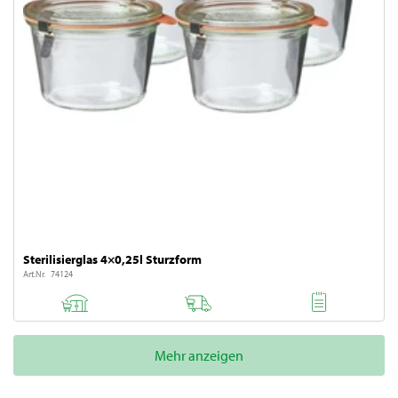
Sterilisierglas 4×0,25l Sturzform
Art.Nr. 74124
Mehr anzeigen