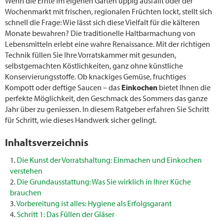
Wenn die Ernte im eigenen Garten üppig ausfällt oder der
Wochenmarkt mit frischen, regionalen Früchten lockt, stellt sich
schnell die Frage: Wie lässt sich diese Vielfalt für die kälteren
Monate bewahren? Die traditionelle Haltbarmachung von
Lebensmitteln erlebt eine wahre Renaissance. Mit der richtigen
Technik füllen Sie Ihre Vorratskammer mit gesunden,
selbstgemachten Köstlichkeiten, ganz ohne künstliche
Konservierungsstoffe. Ob knackiges Gemüse, fruchtiges
Kompott oder deftige Saucen – das
Einkochen
bietet Ihnen die
perfekte Möglichkeit, den Geschmack des Sommers das ganze
Jahr über zu geniessen. In diesem Ratgeber erfahren Sie Schritt
für Schritt, wie dieses Handwerk sicher gelingt.
Inhaltsverzeichnis
Die Kunst der Vorratshaltung: Einmachen und Einkochen
verstehen
Die Grundausstattung: Was Sie wirklich in Ihrer Küche
brauchen
Vorbereitung ist alles: Hygiene als Erfolgsgarant
Schritt 1: Das Füllen der Gläser