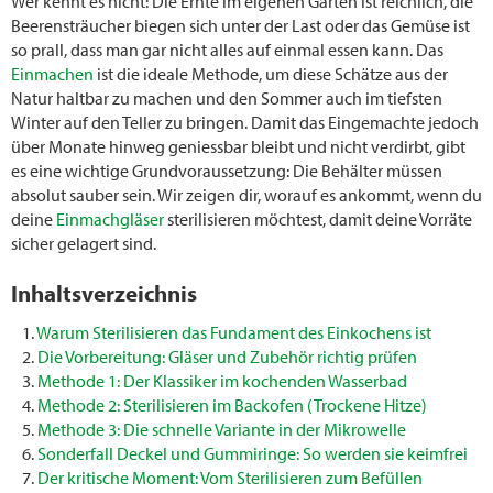
Wer kennt es nicht: Die Ernte im eigenen Garten ist reichlich, die
Beerensträucher biegen sich unter der Last oder das Gemüse ist
so prall, dass man gar nicht alles auf einmal essen kann. Das
Einmachen
ist die ideale Methode, um diese Schätze aus der
Natur haltbar zu machen und den Sommer auch im tiefsten
Winter auf den Teller zu bringen. Damit das Eingemachte jedoch
über Monate hinweg geniessbar bleibt und nicht verdirbt, gibt
es eine wichtige Grundvoraussetzung: Die Behälter müssen
absolut sauber sein. Wir zeigen dir, worauf es ankommt, wenn du
deine
Einmachgläser
sterilisieren möchtest, damit deine Vorräte
sicher gelagert sind.
Inhaltsverzeichnis
Warum Sterilisieren das Fundament des Einkochens ist
Die Vorbereitung: Gläser und Zubehör richtig prüfen
Methode 1: Der Klassiker im kochenden Wasserbad
Methode 2: Sterilisieren im Backofen (Trockene Hitze)
Methode 3: Die schnelle Variante in der Mikrowelle
Sonderfall Deckel und Gummiringe: So werden sie keimfrei
Der kritische Moment: Vom Sterilisieren zum Befüllen