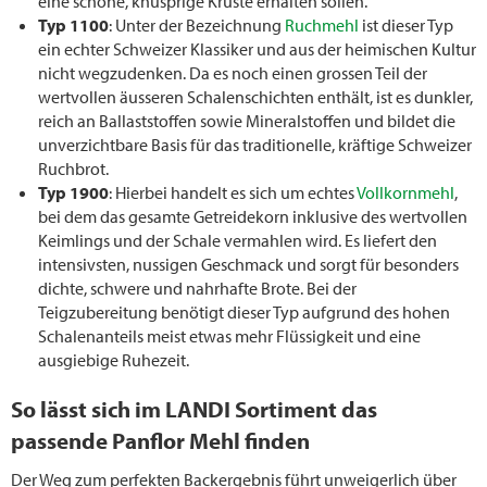
eine schöne, knusprige Kruste erhalten sollen.
Typ 1100
: Unter der Bezeichnung
Ruchmehl
ist dieser Typ
ein echter Schweizer Klassiker und aus der heimischen Kultur
nicht wegzudenken. Da es noch einen grossen Teil der
wertvollen äusseren Schalenschichten enthält, ist es dunkler,
reich an Ballaststoffen sowie Mineralstoffen und bildet die
unverzichtbare Basis für das traditionelle, kräftige Schweizer
Ruchbrot.
Typ 1900
: Hierbei handelt es sich um echtes
Vollkornmehl
,
bei dem das gesamte Getreidekorn inklusive des wertvollen
Keimlings und der Schale vermahlen wird. Es liefert den
intensivsten, nussigen Geschmack und sorgt für besonders
dichte, schwere und nahrhafte Brote. Bei der
Teigzubereitung benötigt dieser Typ aufgrund des hohen
Schalenanteils meist etwas mehr Flüssigkeit und eine
ausgiebige Ruhezeit.
So lässt sich im LANDI Sortiment das
passende Panflor Mehl finden
Der Weg zum perfekten Backergebnis führt unweigerlich über