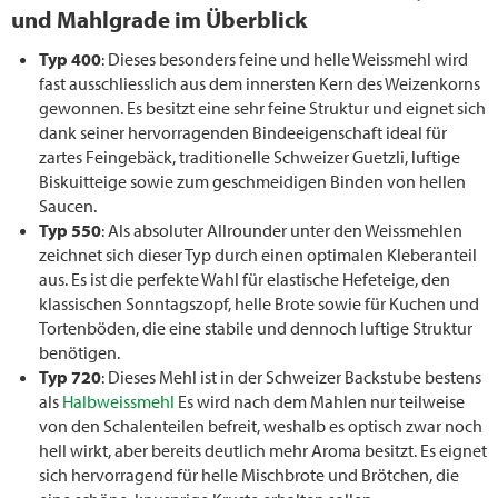
und Mahlgrade im Überblick
Typ 400
: Dieses besonders feine und helle Weissmehl wird
fast ausschliesslich aus dem innersten Kern des Weizenkorns
gewonnen. Es besitzt eine sehr feine Struktur und eignet sich
dank seiner hervorragenden Bindeeigenschaft ideal für
zartes Feingebäck, traditionelle Schweizer Guetzli, luftige
Biskuitteige sowie zum geschmeidigen Binden von hellen
Saucen.
Typ 550
: Als absoluter Allrounder unter den Weissmehlen
zeichnet sich dieser Typ durch einen optimalen Kleberanteil
aus. Es ist die perfekte Wahl für elastische Hefeteige, den
klassischen Sonntagszopf, helle Brote sowie für Kuchen und
Tortenböden, die eine stabile und dennoch luftige Struktur
benötigen.
Typ 720
: Dieses Mehl ist in der Schweizer Backstube bestens
als
Halbweissmehl
Es wird nach dem Mahlen nur teilweise
von den Schalenteilen befreit, weshalb es optisch zwar noch
hell wirkt, aber bereits deutlich mehr Aroma besitzt. Es eignet
sich hervorragend für helle Mischbrote und Brötchen, die