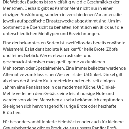
Die Welt des Backens ist so vielfältig wie die Geschmäcker der
Menschen. Deshalb gibt es Panflor Mehl nicht nur in einer
einzigen Ausführung, sondern in verschiedenen Varianten, die
jeweils auf spezifische Einsatzzwecke abgestimmt sind. Um im
Sortiment die Übersicht zu behalten, lohnt sich ein Blick auf die
unterschiedlichen Mehltypen und Bezeichnungen.
Eine der bekanntesten Sorten ist zweifellos das bereits erwähnte
Weissmehl. Es ist der absolute Klassiker für helle Brote, Zöpfe
und feines Gebäck. Wer es etwas rustikaler und
geschmacksintensiver mag, greift gerne zu dunkleren
Mehlsorten oder Spezialmehlen. Eine immer beliebter werdende
Alternative zum klassischen Weizen ist der UrDinkel. Dinkel gilt
als eines der ältesten Kulturgetreide und erlebt seit einigen
Jahren eine Renaissance in der modernen Küche. UrDinkel-
Mehle verleihen dem Gebäck eine leicht nussige Note und
werden von vielen Menschen als sehr bekömmlich empfunden.
Sie eignen sich hervorragend für urige Brote oder herzhafte
Brötchen.
Für besonders ambitionierte Heimbäcker oder auch für kleinere
Gewerbebetriebe gibt es Produkte aus unserer Panflor Profi-