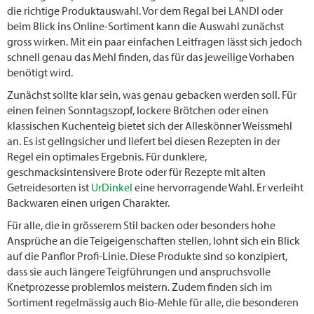
die richtige Produktauswahl. Vor dem Regal bei LANDI oder
beim Blick ins Online-Sortiment kann die Auswahl zunächst
gross wirken. Mit ein paar einfachen Leitfragen lässt sich jedoch
schnell genau das Mehl finden, das für das jeweilige Vorhaben
benötigt wird.
Zunächst sollte klar sein, was genau gebacken werden soll. Für
einen feinen Sonntagszopf, lockere Brötchen oder einen
klassischen Kuchenteig bietet sich der Alleskönner Weissmehl
an. Es ist gelingsicher und liefert bei diesen Rezepten in der
Regel ein optimales Ergebnis. Für dunklere,
geschmacksintensivere Brote oder für Rezepte mit alten
Getreidesorten ist
UrDinkel
eine hervorragende Wahl. Er verleiht
Backwaren einen urigen Charakter.
Für alle, die in grösserem Stil backen oder besonders hohe
Ansprüche an die Teigeigenschaften stellen, lohnt sich ein Blick
auf die Panflor Profi-Linie. Diese Produkte sind so konzipiert,
dass sie auch längere Teigführungen und anspruchsvolle
Knetprozesse problemlos meistern. Zudem finden sich im
Sortiment regelmässig auch Bio-Mehle für alle, die besonderen