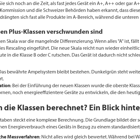
Sie sich noch an die Zeit, als fast jedes Gerät ein A+, A++ oder gar A
-Kommission und die Schweizer Behörden haben erkannt, dass diese S
rängten sich fast alle Produkte im A-Bereich, während die unteren K
ten Plus-Klassen verschwunden sind
en Skala war die mangelnde Differenzierung. Wenn alles "A" ist, fällt
es Rescaling eingeführt. Die neue Skala reicht nun wieder einheitlich
e in die Klasse B oder C rutschen. Das Gerät ist dadurch nicht schl
 Das bewährte Ampelsystem bleibt bestehen. Dunkelgrün steht weiterh
t.
ation
: Bei der Einführung der neuen Klassen wurde die oberste Klas
ornen, noch energieeffizientere Geräte zu entwickeln, die den heut
die Klassen berechnet? Ein Blick hinte
taben steckt eine komplexe Berechnung. Die Grundlage bildet der so
chen Energieverbrauch eines Geräts in Bezug zu einem standardisier
che Messverfahren
: Nicht alles wird gleich bewertet. Während bei