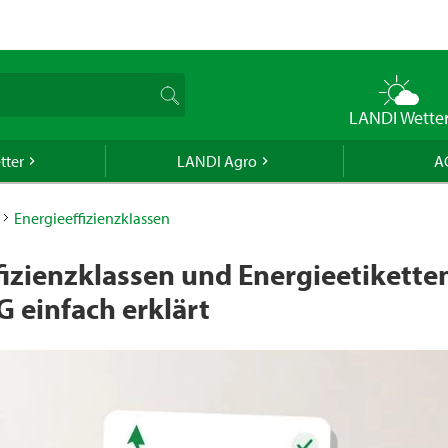
naue Lieferdatum von diesem Artikel ermitteln zu können, benötig
eitzahl oder Ihr Wohnort.
auft generell keinen Alkohol an Jugendliche unter 16 Jahren. Für
n gilt die Altersgrenze von 18 Jahren. Mit der Angabe Ihres Geburts
uns verbindlich Ihr Alter an.
LANDI Wette
Bestätigen
tter
LANDI Agro
A
Bestätigen
Energieeffizienzklassen
schon ein LANDI-Konto haben, können Sie sich anmelden und wir
PLZ/Ort aus Ihrer erfassten Lieferadresse.
fizienzklassen und Energieetiketten
Mit meinem LANDI-Konto anmelden
G einfach erklärt