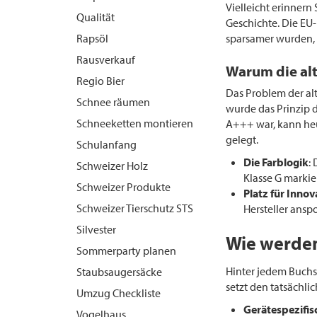
Vielleicht erinnern 
Qualität
Geschichte. Die EU
Rapsöl
sparsamer wurden, d
Rausverkauf
Warum die al
Regio Bier
Das Problem der alt
Schnee räumen
wurde das Prinzip d
Schneeketten montieren
A+++ war, kann heut
gelegt.
Schulanfang
Die Farblogik
:
Schweizer Holz
Klasse G markier
Schweizer Produkte
Platz für Innov
Schweizer Tierschutz STS
Hersteller ansp
Silvester
Wie werden 
Sommerparty planen
Hinter jedem Buchs
Staubsaugersäcke
setzt den tatsächli
Umzug Checkliste
Gerätespezifis
Vogelhaus