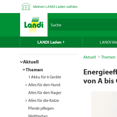
Um das ge
Meinen LANDI Laden wählen
Ihre Postl
LANDI verk
Spirituose
Suche
geben Sie 
LANDI Laden
LANDI We
Aktuell
Themen
Falls Sie 
Aktuell
verwenden 
Themen
Energieef
1 Akku für 6 Geräte
von A bis 
Alles für den Hund
Alles für den Nager
Alles für die Katze
Pferde pflegen
Welttiertag