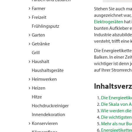
Farmer
Stehen Sie auch ma
ausgezeichnet war, 
Freizeit
Elektrogeräten
hat 
Frühlingsputz
bunten Aufkleber er
Industrie abzubilde
Garten
versteht, trifft ei
Getränke
Die Energieetikette
Grill
Balken. In einer Ze
Haushalt
wichtiger ist denn 
auf Ihrer Stromrec
Haushaltsgeräte
Heimwerken
Inhaltsverz
Heizen
Hitze
Die Energieetik
Die Skala von A
Hochdruckreiniger
Wie werden die 
Innendekoration
Die wichtigste
Konservieren
Mehr als nur Bu
Energieetikett