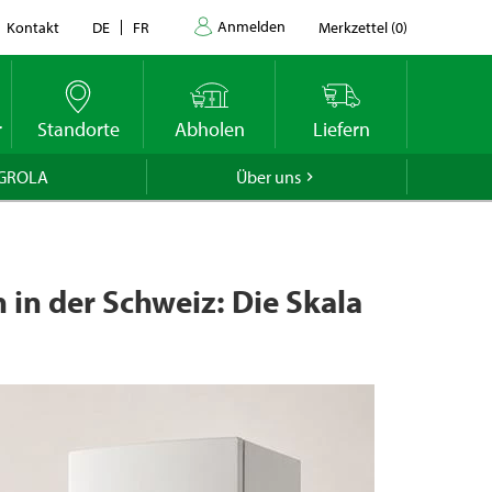
en wir
Anmelden
Kontakt
DE
FR
Merkzettel
(
0
)
datums
r
Standorte
Abholen
Liefern
GROLA
Über uns
 in der Schweiz: Die Skala