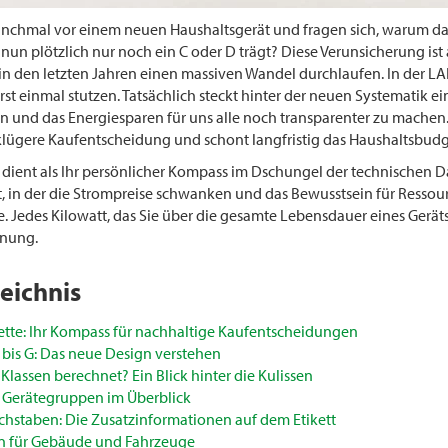
nchmal vor einem neuen Haushaltsgerät und fragen sich, warum das
nun plötzlich nur noch ein C oder D trägt? Diese Verunsicherung is
in den letzten Jahren einen massiven Wandel durchlaufen. In der LAND
st einmal stutzen. Tatsächlich steckt hinter der neuen Systematik ei
n und das Energiesparen für uns alle noch transparenter zu machen.
ne klügere Kaufentscheidung und schont langfristig das Haushaltsbudg
 dient als Ihr persönlicher Kompass im Dschungel der technischen Da
it, in der die Strompreise schwanken und das Bewusstsein für Resso
je. Jedes Kilowatt, das Sie über die gesamte Lebensdauer eines Gerä
hnung.
eichnis
ette: Ihr Kompass für nachhaltige Kaufentscheidungen
 bis G: Das neue Design verstehen
Klassen berechnet? Ein Blick hinter die Kulissen
n Gerätegruppen im Überblick
chstaben: Die Zusatzinformationen auf dem Etikett
en für Gebäude und Fahrzeuge