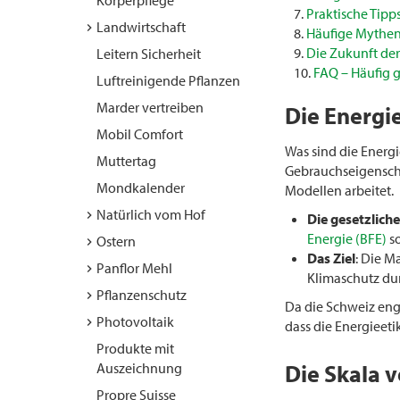
Körperpflege
Praktische Tipp
Landwirtschaft
Häufige Mythen 
Die Zukunft der
Leitern Sicherheit
FAQ – Häufig g
Luftreinigende Pflanzen
Marder vertreiben
Die Energi
Mobil Comfort
Was sind die Energi
Muttertag
Gebrauchseigenschaf
Mondkalender
Modellen arbeitet.
Natürlich vom Hof
Die gesetzlich
Energie (BFE)
so
Ostern
Das Ziel
: Die M
Panflor Mehl
Klimaschutz dur
Pflanzenschutz
Da die Schweiz eng
Photovoltaik
dass die Energieet
Produkte mit
Auszeichnung
Die Skala 
Propre Suisse