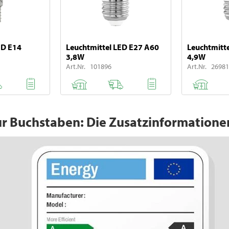
ED E14
Leuchtmittel LED E27 A60
Leuchtmitt
3,8W
4,9W
Art.Nr. 101896
Art.Nr. 26981
ur Buchstaben: Die Zusatzinformatione