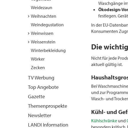
Waschgänge im 
Weidezaun
Ökodesign-Vo
festlegen. Gerä
Weihnachten
Weindegustation
In der EU-Datenba
Konsumenten Zugri
Weinwissen
Weissenstein
Die wichti
Winterbekleidung
Nicht für jede Prod
Wörker
aktuell gültig ist.
Zecken
Haushaltsgros
TV Werbung
Bei Waschmaschinen
Top Angebote
und zur Programmda
Gazette
Wasch- und Trocken
Themenprospekte
Kühl- und Gef
Newsletter
Kühlschränke
und
LANDI Information
besonders kritisch.