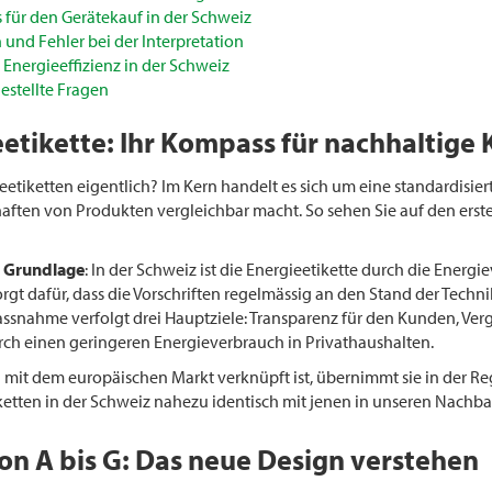
s für den Gerätekauf in der Schweiz
und Fehler bei der Interpretation
 Energieeffizienz in der Schweiz
estellte Fragen
eetikette: Ihr Kompass für nachhaltig
eetiketten eigentlich? Im Kern handelt es sich um eine standardisi
ten von Produkten vergleichbar macht. So sehen Sie auf den ersten B
e Grundlage
: In der Schweiz ist die Energieetikette durch die Ener
rgt dafür, dass die Vorschriften regelmässig an den Stand der Techn
assnahme verfolgt drei Hauptziele: Transparenz für den Kunden, Ver
ch einen geringeren Energieverbrauch in Privathaushalten.
 mit dem europäischen Markt verknüpft ist, übernimmt sie in der Re
iketten in der Schweiz nahezu identisch mit jenen in unseren Nachb
von A bis G: Das neue Design verstehen