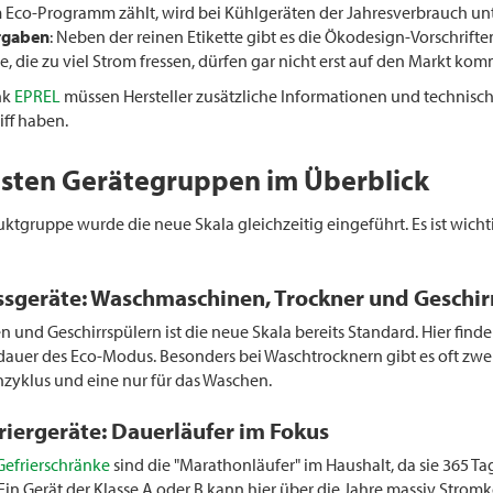
Eco-Programm zählt, wird bei Kühlgeräten der Jahresverbrauch un
rgaben
: Neben der reinen Etikette gibt es die Ökodesign-Vorschrif
te, die zu viel Strom fressen, dürfen gar nicht erst auf den Markt ko
nk
EPREL
müssen Hersteller zusätzliche Informationen und technisch
ff haben.
gsten Gerätegruppen im Überblick
uktgruppe wurde die neue Skala gleichzeitig eingeführt. Es ist wich
sgeräte: Waschmaschinen, Trockner und Geschir
 und Geschirrspülern ist die neue Skala bereits Standard. Hier fin
uer des Eco-Modus. Besonders bei Waschtrocknern gibt es oft zwei 
zyklus und eine nur für das Waschen.
riergeräte: Dauerläufer im Fokus
Gefrierschränke
sind die "Marathonläufer" im Haushalt, da sie 365 Tage
 Ein Gerät der Klasse A oder B kann hier über die Jahre massiv Stro