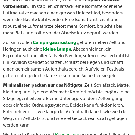
vorbereiten
. Ein stabiler Schlafsack, eine Isomatte oder eine
Luftmatratze machen einen grossen Unterschied, besonders
wenn die Nächte kühl werden. Eine Isomatte ist leicht und
robust, eine Luftmatratze bietet mehr Komfort, braucht aber
mehr Platz und sollte vor der Abreise kurz geprüft werden.
Zur sinnvollen
Campingausrüstung
gehören neben Zelt und
Heringen auch eine
kleine Lampe
, Abspannleinen, ein
Reparaturset und allenfalls ein Pavillon, sofern dieser erlaubt ist.
Ein Pavillon spendet Schatten, schützt bei Regen und schafft
einen gemeinsamen Aufenthaltsbereich. Auf vielen Festivals
gelten dafür jedoch klare Grössen- und Sicherheitsregeln.
Minimalisten packen nur das Nötigste:
Zelt, Schlafsack, Matte,
Kleidung und Hygiene. Wer mehr Komfort möchte, ergänzt eine
Sitzgelegenheit, eine kleine Unterlage vor dem Zelteingang
oder einfache Ordnungssysteme. Beides kann funktionieren.
Entscheidend ist, wie lange der Aufenthalt dauert, wie weit der
Weg zum Zeltplatz ist und wie viel Gepäck realistisch getragen
werden kann.
Wetterfeste Kleidung und
Regencapes
gehören ebenfalls in die