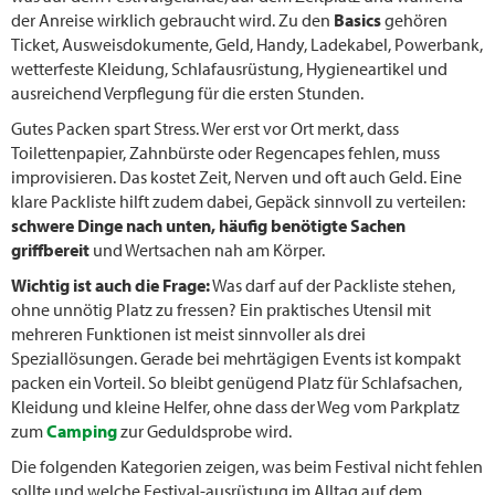
der Anreise wirklich gebraucht wird. Zu den
Basics
gehören
Ticket, Ausweisdokumente, Geld, Handy, Ladekabel, Powerbank,
wetterfeste Kleidung, Schlafausrüstung, Hygieneartikel und
ausreichend Verpflegung für die ersten Stunden.
Gutes Packen spart Stress. Wer erst vor Ort merkt, dass
Toilettenpapier, Zahnbürste oder Regencapes fehlen, muss
improvisieren. Das kostet Zeit, Nerven und oft auch Geld. Eine
klare Packliste hilft zudem dabei, Gepäck sinnvoll zu verteilen:
schwere Dinge nach unten, häufig benötigte Sachen
griffbereit
und Wertsachen nah am Körper.
Wichtig ist auch die Frage:
Was darf auf der Packliste stehen,
ohne unnötig Platz zu fressen? Ein praktisches Utensil mit
mehreren Funktionen ist meist sinnvoller als drei
Speziallösungen. Gerade bei mehrtägigen Events ist kompakt
packen ein Vorteil. So bleibt genügend Platz für Schlafsachen,
Kleidung und kleine Helfer, ohne dass der Weg vom Parkplatz
zum
Camping
zur Geduldsprobe wird.
Die folgenden Kategorien zeigen, was beim Festival nicht fehlen
sollte und welche Festival-ausrüstung im Alltag auf dem