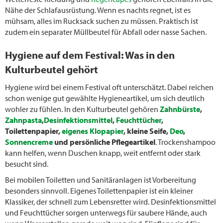
Nähe der Schlafausrüstung. Wenn es nachts regnet, ist es
mühsam, alles im Rucksack suchen zu müssen. Praktisch ist
zudem ein separater Müllbeutel für Abfall oder nasse Sachen.
Hygiene auf dem Festival: Was in den
Kulturbeutel gehört
Hygiene wird bei einem Festival oft unterschätzt. Dabei reichen
schon wenige gut gewählte Hygieneartikel, um sich deutlich
wohler zu fühlen. In den Kulturbeutel gehören
Zahnbürste
,
Zahnpasta
,
Desinfektionsmittel
,
Feuchttücher
,
Toilettenpapier,
eigenes Klopapier
, kleine Seife,
Deo
,
Sonnencreme
und persönliche Pflegeartikel
. Trockenshampoo
kann helfen, wenn Duschen knapp, weit entfernt oder stark
besucht sind.
Bei mobilen Toiletten und Sanitäranlagen ist Vorbereitung
besonders sinnvoll. Eigenes Toilettenpapier ist ein kleiner
Klassiker, der schnell zum Lebensretter wird. Desinfektionsmittel
und Feuchttücher sorgen unterwegs für saubere Hände, auch