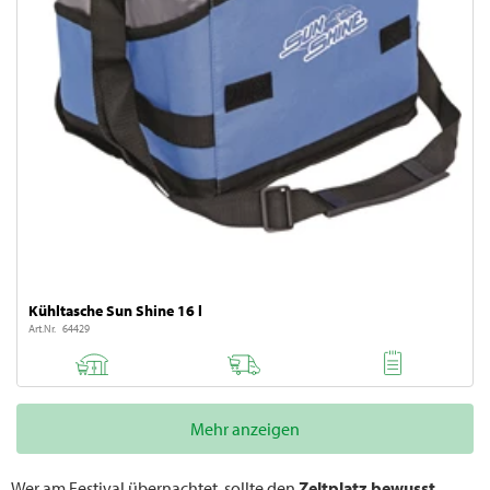
Kühltasche Sun Shine 16 l
Art.Nr. 64429
Mehr anzeigen
Wer am Festival übernachtet, sollte den
Zeltplatz bewusst