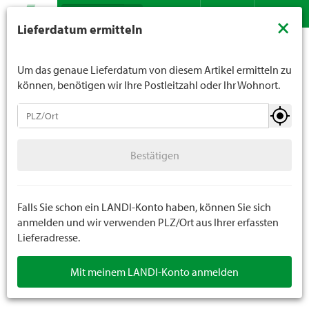
Suche
LANDI verkauft generell keinen Alkohol an Jugendliche
×
Lieferdatum ermitteln
unter 16 Jahren. Für Spirituosen gilt die Altersgrenze von
Sortiment
Haushalt
Deko
Osterdeko
Kontakt
DE
FR
18 Jahren. Mit der Angabe Ihres Geburtsdatums geben
Sie uns verbindlich Ihr Alter an.
Um das genaue Lieferdatum von diesem Artikel ermitteln zu
können, benötigen wir Ihre Postleitzahl oder Ihr Wohnort.
Deko
Bestätigen
Laternen / Windlichter / Kerzenständer
Bestätigen
Basteln
Glaswaren / Gefässe
Falls Sie schon ein LANDI-Konto haben, können Sie sich
anmelden und wir verwenden PLZ/Ort aus Ihrer erfassten
Lieferadresse.
Düfte
Mit meinem LANDI-Konto anmelden
Dekofiguren