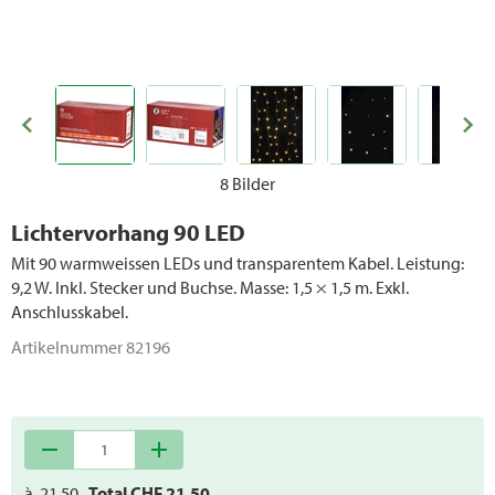
Geschenkpapier / Bänder
Weihnachtsdeko
Osterdeko
8 Bilder
Lichtervorhang 90 LED
Mit 90 warmweissen LEDs und transparentem Kabel. Leistung:
9,2 W. Inkl. Stecker und Buchse. Masse: 1,5 × 1,5 m. Exkl.
Anschlusskabel.
Artikelnummer
82196
remove
add
à
21.50
Total CHF
21.50