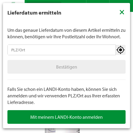
Suche
LANDI verkauft generell keinen Alkohol an Jugendliche
×
Lieferdatum ermitteln
unter 16 Jahren. Für Spirituosen gilt die Altersgrenze von
Sortiment
Landwirtschaft
Nutztierpflege
Kontakt
DE
FR
18 Jahren. Mit der Angabe Ihres Geburtsdatums geben
Nutztierpflege und Desinfektion
Sie uns verbindlich Ihr Alter an.
Um das genaue Lieferdatum von diesem Artikel ermitteln zu
können, benötigen wir Ihre Postleitzahl oder Ihr Wohnort.
Nutztierpflege
Bestätigen
Nutztierpflege und Desinfektion
Bestätigen
Falls Sie schon ein LANDI-Konto haben, können Sie sich
anmelden und wir verwenden PLZ/Ort aus Ihrer erfassten
Lieferadresse.
Mit meinem LANDI-Konto anmelden