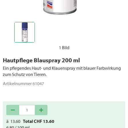
1 Bild
Hautpflege Blauspray 200 ml
Ein pflegendes Haut- und Klauenspray mit blauer Farbwirkung
zum Schutz von Tieren.
Artikelnummer
61047
remove
add
à
13.60
Total CHF
13.60
6.80 / 100 ml