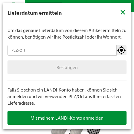
Suche
LANDI verkauft generell keinen Alkohol an Jugendliche
×
Lieferdatum ermitteln
unter 16 Jahren. Für Spirituosen gilt die Altersgrenze von
Sortiment
Bekleidung
Handschuhe
Arbeitshandschuhe
Kontakt
DE
FR
18 Jahren. Mit der Angabe Ihres Geburtsdatums geben
Sie uns verbindlich Ihr Alter an.
Um das genaue Lieferdatum von diesem Artikel ermitteln zu
können, benötigen wir Ihre Postleitzahl oder Ihr Wohnort.
Handschuhe
Bestätigen
Arbeitshandschuhe
Bestätigen
Winterhandschuhe
Einweghandschuhe
Falls Sie schon ein LANDI-Konto haben, können Sie sich
anmelden und wir verwenden PLZ/Ort aus Ihrer erfassten
Lieferadresse.
Mit meinem LANDI-Konto anmelden