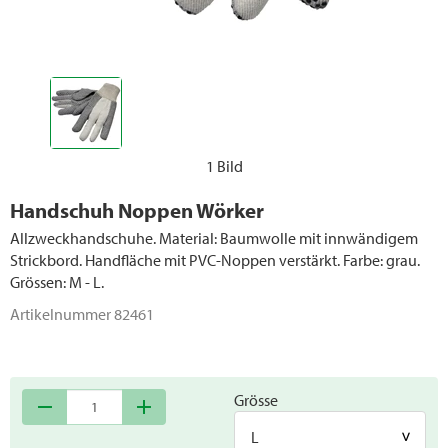
1 Bild
Handschuh Noppen Wörker
Allzweckhandschuhe. Material: Baumwolle mit innwändigem
Strickbord. Handfläche mit PVC-Noppen verstärkt. Farbe: grau.
Grössen: M - L.
Artikelnummer
82461
Grösse
remove
add
L