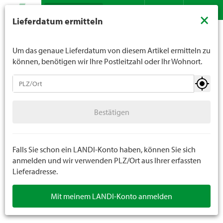
Suche
LANDI verkauft generell keinen Alkohol an Jugendliche
×
Lieferdatum ermitteln
unter 16 Jahren. Für Spirituosen gilt die Altersgrenze von
Sortiment
Do it
Kleineisenwaren
Beschläge
Kontakt
DE
FR
18 Jahren. Mit der Angabe Ihres Geburtsdatums geben
Sie uns verbindlich Ihr Alter an.
Um das genaue Lieferdatum von diesem Artikel ermitteln zu
können, benötigen wir Ihre Postleitzahl oder Ihr Wohnort.
Kleineisenwaren
Bestätigen
Schrauben
Bestätigen
Nägel
Beschläge
Falls Sie schon ein LANDI-Konto haben, können Sie sich
anmelden und wir verwenden PLZ/Ort aus Ihrer erfassten
Lieferadresse.
SB Kleineisenwaren
Mit meinem LANDI-Konto anmelden