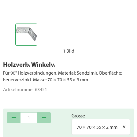
1 Bild
Holzverb. Winkelv.
Für 90° Holzverbindungen. Material: Sendzimir. Oberfläche:
Feuerverzinkt. Masse: 70 × 70 × 55 × 3 mm.
Artikelnummer
63451
Grösse
remove
add
70 × 70 × 55 × 2 mm