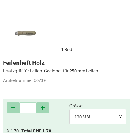
Transportgeräte
Lagergestelle
Ersatzteile Werkstatt / Werkzeuge
1 Bild
Feilenheft Holz
Ersatzgriff für Feilen. Geeignet für 250 mm Feilen.
Artikelnummer
60739
Grösse
remove
add
120 MM
à
1.70
Total CHF
1.70