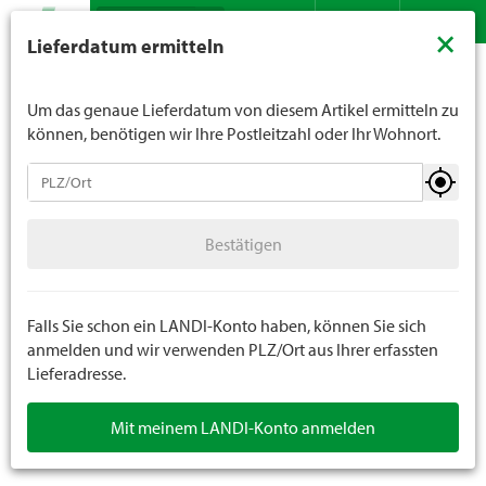
Suche
LANDI verkauft generell keinen Alkohol an Jugendliche
×
Lieferdatum ermitteln
unter 16 Jahren. Für Spirituosen gilt die Altersgrenze von
Sortiment
Do it
Werkstatt / Werkzeuge
Handwerkzeuge
Kontakt
DE
FR
18 Jahren. Mit der Angabe Ihres Geburtsdatums geben
Sie uns verbindlich Ihr Alter an.
Um das genaue Lieferdatum von diesem Artikel ermitteln zu
können, benötigen wir Ihre Postleitzahl oder Ihr Wohnort.
Werkstatt / Werkzeuge
Bestätigen
Handwerkzeuge
Bestätigen
Werkstatteinrichtung
Ketten und Seile
Falls Sie schon ein LANDI-Konto haben, können Sie sich
anmelden und wir verwenden PLZ/Ort aus Ihrer erfassten
Lieferadresse.
Werkstattsicherheit
Mit meinem LANDI-Konto anmelden
Arbeitsschutz