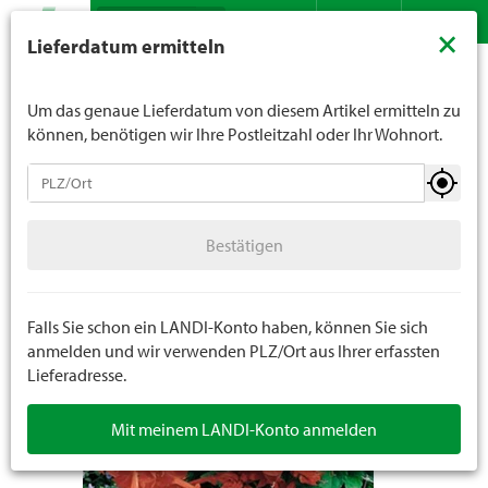
Suche
LANDI verkauft generell keinen Alkohol an Jugendliche
×
Lieferdatum ermitteln
unter 16 Jahren. Für Spirituosen gilt die Altersgrenze von
Sortiment
Garten
Sämereien
Kleinsämereien
Kontakt
DE
FR
18 Jahren. Mit der Angabe Ihres Geburtsdatums geben
Sie uns verbindlich Ihr Alter an.
Um das genaue Lieferdatum von diesem Artikel ermitteln zu
können, benötigen wir Ihre Postleitzahl oder Ihr Wohnort.
Sämereien
Bestätigen
Rasensamen
Bestätigen
Kleinsämereien
Steckzwiebeln
Falls Sie schon ein LANDI-Konto haben, können Sie sich
anmelden und wir verwenden PLZ/Ort aus Ihrer erfassten
Lieferadresse.
Blumenzwiebeln
Mit meinem LANDI-Konto anmelden
Spezialsämereien