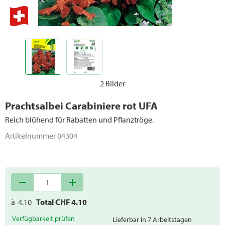
2 Bilder
Prachtsalbei Carabiniere rot UFA
Reich blühend für Rabatten und Pflanztröge.
Artikelnummer
04304
remove
add
à
4.10
Total CHF
4.10
Verfügbarkeit prüfen
Lieferbar in 7 Arbeitstagen