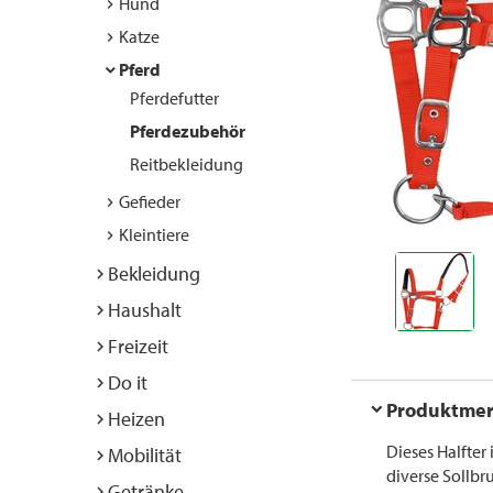
Hund
Katze
Pferd
Pferdefutter
Pferdezubehör
Reitbekleidung
Gefieder
Kleintiere
Bekleidung
Haushalt
Freizeit
Do it
Produktme
Heizen
Dieses Halfter
Mobilität
diverse Sollbr
Getränke