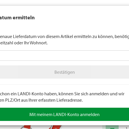
auft generell keinen Alkohol an Jugendliche unter 16 Jahren. Für
atum ermitteln
n gilt die Altersgrenze von 18 Jahren. Mit der Angabe Ihres Geburts
uns verbindlich Ihr Alter an.
LANDI Wette
enaue Lieferdatum von diesem Artikel ermitteln zu können, benöti
leitzahl oder Ihr Wohnort.
tter
LANDI Agro
A
Bestätigen
ere
Pferd
Pferdezubehör
Bestätigen
Pferdeh
Genickstück u
silbernen Besc
e schon ein LANDI-Konto haben, können Sie sich anmelden und wir
 PLZ/Ort aus Ihrer erfassten Lieferadresse.
Artikelnumm
Mit meinem LANDI-Konto anmelden
remove