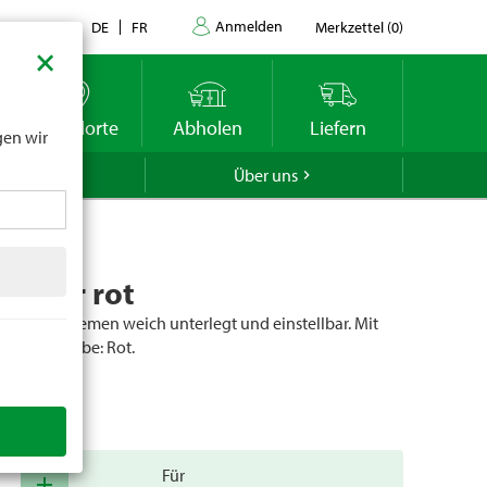
Anmelden
Kontakt
DE
FR
Merkzettel
(
0
)
×
datums
r
Standorte
Abholen
Liefern
gen wir
GROLA
Über uns
alfter rot
nd Nasenriemen weich unterlegt und einstellbar. Mit
hlägen. Farbe: Rot.
er
50695
Für
add