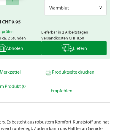
Warmblut
al CHF
9.95
t prüfen
Lieferbar in 2 Arbeitstagen
n ca. 2 Stunden
Versandkosten
CHF 8.50
Abholen
Liefern
Merkzettel
Produktseite drucken
um Produkt (0
Empfehlen
ers. Es besteht aus robustem Komfort-Kunststoff und hat
 weich unterlegt. Zudem kann das Halfter an Genick-