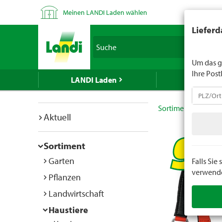
Meinen LANDI Laden wählen
LANDI verk
Lieferd
Spirituose
Suche
geben Sie 
Um das g
Ihre Post
LANDI Laden
LANDI We
Sortiment
Hausti
Aktuell
Sortiment
Garten
Falls Si
verwenden
Pflanzen
Landwirtschaft
Haustiere