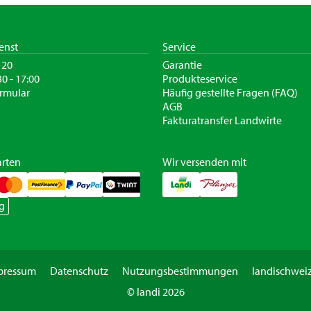
enst
Service
120
Garantie
30 - 17:00
Produkteservice
rmular
Häufig gestellte Fragen (FAQ)
AGB
Fakturatransfer Landwirte
rten
Wir versenden mit
g
pressum
Datenschutz
Nutzungsbestimmungen
landischweiz
© landi 2026