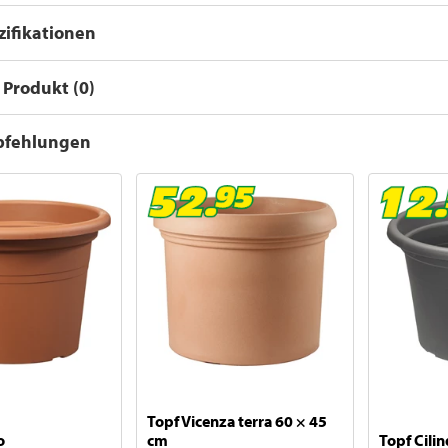
ifikationen
Produkt (0)
pfehlungen
Topf Vicenza terra 60 × 45
o
cm
Topf Cilin