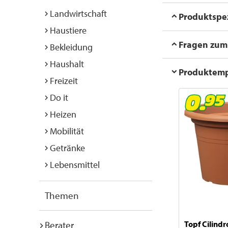
Landwirtschaft
Produktspez
Haustiere
Fragen zum 
Bekleidung
Haushalt
Produktem
Freizeit
Do it
Heizen
Mobilität
Getränke
Lebensmittel
Themen
Berater
Topf Cilindr