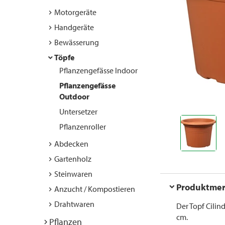
Motorgeräte
Handgeräte
Bewässerung
Töpfe
Pflanzengefässe Indoor
Pflanzengefässe
Outdoor
Untersetzer
Pflanzenroller
Abdecken
Gartenholz
Steinwaren
Produktme
Anzucht / Kompostieren
Drahtwaren
Der Topf Cilin
cm.
Pflanzen