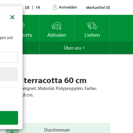
Anmelden
Kontakt
DE
FR
Merkzettel
(
0
)
×
datums
r
Standorte
Abholen
Liefern
gen wir
GROLA
Über uns
lindro terracotta 60 cm
nbereich geeignet. Material: Polypropylen. Farbe:
sse: 60 × 41,8 cm.
er
15535
Durchmesser
add