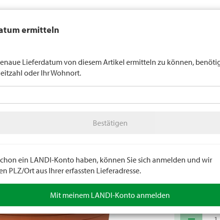
auft generell keinen Alkohol an Jugendliche unter 16 Jahren. Für
atum ermitteln
n gilt die Altersgrenze von 18 Jahren. Mit der Angabe Ihres Geburts
uns verbindlich Ihr Alter an.
LANDI Wette
enaue Lieferdatum von diesem Artikel ermitteln zu können, benöti
leitzahl oder Ihr Wohnort.
tter
LANDI Agro
A
Bestätigen
n
Töpfe
Pflanzengefässe Outdoor
Bestätigen
Topf Ci
Für den Ausse
Terracotta. Ma
e schon ein LANDI-Konto haben, können Sie sich anmelden und wir
 PLZ/Ort aus Ihrer erfassten Lieferadresse.
Artikelnumm
Mit meinem LANDI-Konto anmelden
remove