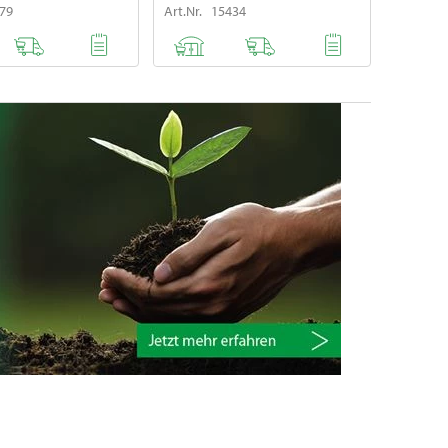
579
Art.Nr. 15434