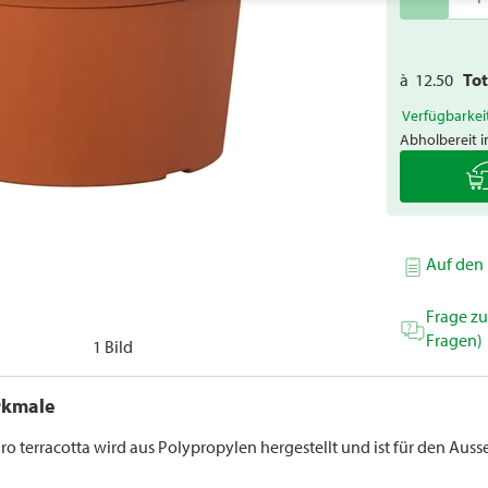
à
12.50
To
Verfügbarkei
Abholbereit i
Auf den 
Frage z
Fragen)
1 Bild
rkmale
dro terracotta wird aus Polypropylen hergestellt und ist für den Auss