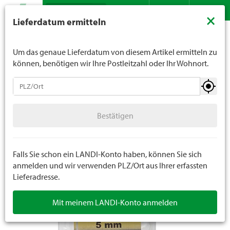
Suche
LANDI verkauft generell keinen Alkohol an Jugendliche
×
Lieferdatum ermitteln
unter 16 Jahren. Für Spirituosen gilt die Altersgrenze von
Sortiment
Do it
Kleineisenwaren
SB Kleineisenwaren
Kontakt
DE
FR
18 Jahren. Mit der Angabe Ihres Geburtsdatums geben
Sie uns verbindlich Ihr Alter an.
Um das genaue Lieferdatum von diesem Artikel ermitteln zu
können, benötigen wir Ihre Postleitzahl oder Ihr Wohnort.
Kleineisenwaren
Bestätigen
Schrauben
8 Stück
Bestätigen
Nägel
Beschläge
Falls Sie schon ein LANDI-Konto haben, können Sie sich
anmelden und wir verwenden PLZ/Ort aus Ihrer erfassten
Lieferadresse.
SB Kleineisenwaren
Mit meinem LANDI-Konto anmelden