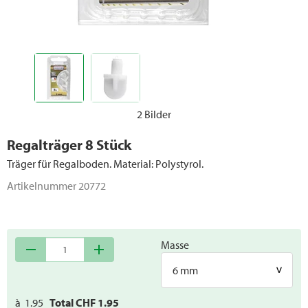
2 Bilder
Regalträger 8 Stück
Träger für Regalboden. Material: Polystyrol.
Artikelnummer
20772
Masse
remove
add
6 mm
à
1.95
Total CHF
1.95