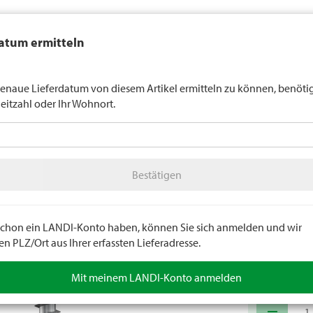
auft generell keinen Alkohol an Jugendliche unter 16 Jahren. Für
atum ermitteln
n gilt die Altersgrenze von 18 Jahren. Mit der Angabe Ihres Geburts
uns verbindlich Ihr Alter an.
LANDI Wette
enaue Lieferdatum von diesem Artikel ermitteln zu können, benöti
leitzahl oder Ihr Wohnort.
tter
LANDI Agro
A
Bestätigen
Kleineisenwaren
Schrauben
Bestätigen
Spanpl
Flachsenkkopf.
Norm: RN 925
e schon ein LANDI-Konto haben, können Sie sich anmelden und wir
 PLZ/Ort aus Ihrer erfassten Lieferadresse.
Artikelnumm
Mit meinem LANDI-Konto anmelden
remove