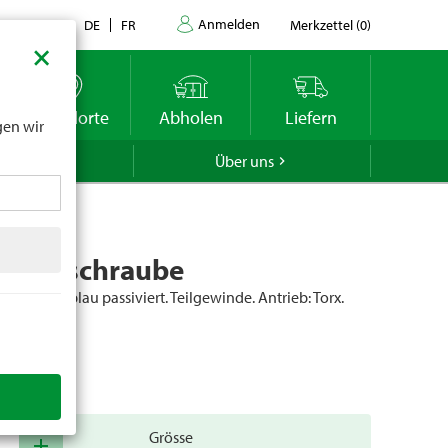
Anmelden
Kontakt
DE
FR
Merkzettel
(
0
)
×
datums
r
Standorte
Abholen
Liefern
gen wir
GROLA
Über uns
attenschraube
 Verzinkt, blau passiviert. Teilgewinde. Antrieb: Torx.
0.
er
36020
Grösse
add