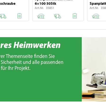
nschraube
6×100 50Stk
Spanplat
Art.Nr. 35851
Art.Nr. 35