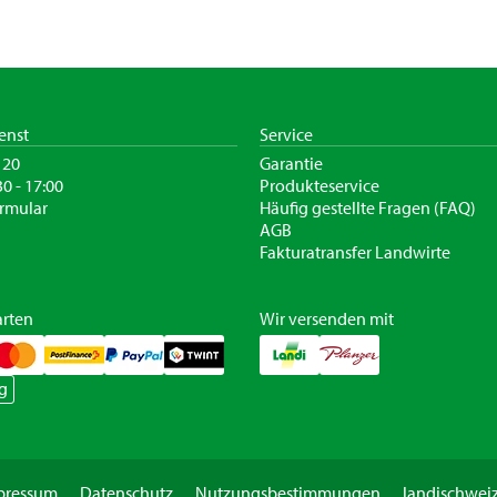
enst
Service
120
Garantie
30 - 17:00
Produkteservice
rmular
Häufig gestellte Fragen (FAQ)
AGB
Fakturatransfer Landwirte
rten
Wir versenden mit
g
pressum
Datenschutz
Nutzungsbestimmungen
landischweiz