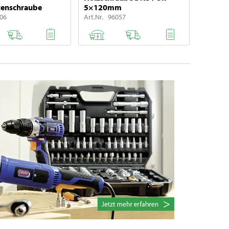
tenschraube
5×120mm
806
Art.Nr. 96057