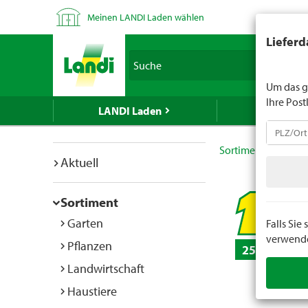
Meinen LANDI Laden wählen
LANDI verk
Lieferd
Spirituose
Suche
geben Sie 
Um das g
Ihre Post
LANDI Laden
LANDI We
Sortiment
Do it
Aktuell
Sortiment
Garten
Falls Si
verwenden
Pflanzen
25 Stück
Landwirtschaft
Haustiere