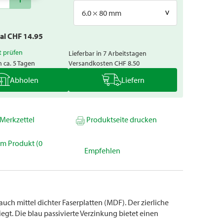
6.0 × 80 mm
tal CHF
14.95
t prüfen
Lieferbar in 7 Arbeitstagen
n ca. 5 Tagen
Versandkosten
CHF 8.50
Abholen
Liefern
Merkzettel
Produktseite drucken
um Produkt (0
Empfehlen
uch mittel dichter Faserplatten (MDF). Der zierliche
iegt. Die blau passivierte Verzinkung bietet einen