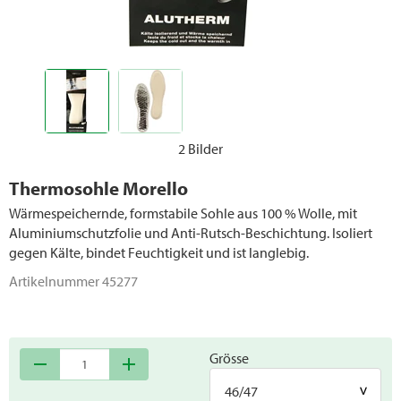
Schuhzubehör
2 Bilder
Thermosohle Morello
Wärmespeichernde, formstabile Sohle aus 100 % Wolle, mit
Aluminiumschutzfolie und Anti-Rutsch-Beschichtung. Isoliert
gegen Kälte, bindet Feuchtigkeit und ist langlebig.
Artikelnummer
45277
Grösse
remove
add
46/47