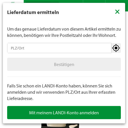
Suche
LANDI verkauft generell keinen Alkohol an Jugendliche
×
Lieferdatum ermitteln
unter 16 Jahren. Für Spirituosen gilt die Altersgrenze von
Sortiment
Bekleidung
Schuhe
Schuhzubehör
Kontakt
DE
FR
18 Jahren. Mit der Angabe Ihres Geburtsdatums geben
Sie uns verbindlich Ihr Alter an.
Um das genaue Lieferdatum von diesem Artikel ermitteln zu
können, benötigen wir Ihre Postleitzahl oder Ihr Wohnort.
Schuhe
Bestätigen
Trekking- / Arbeitsschuhe
Bestätigen
Sicherheitsschuhe
Freizeitschuhe
Falls Sie schon ein LANDI-Konto haben, können Sie sich
anmelden und wir verwenden PLZ/Ort aus Ihrer erfassten
Lieferadresse.
Clogs
Mit meinem LANDI-Konto anmelden
Hausschuhe / Finken