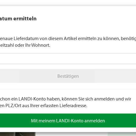
auft generell keinen Alkohol an Jugendliche unter 16 Jahren. Für
atum ermitteln
n gilt die Altersgrenze von 18 Jahren. Mit der Angabe Ihres Geburts
uns verbindlich Ihr Alter an.
LANDI Wette
enaue Lieferdatum von diesem Artikel ermitteln zu können, benöti
leitzahl oder Ihr Wohnort.
tter
LANDI Agro
A
Bestätigen
idung
Stiefel
Sicherheitsstiefel
Bestätigen
Sicherh
Wörker. Kältei
Aussensohle. 
e schon ein LANDI-Konto haben, können Sie sich anmelden und wir
Olivgrün. Grös
 PLZ/Ort aus Ihrer erfassten Lieferadresse.
Artikelnumm
Mit meinem LANDI-Konto anmelden