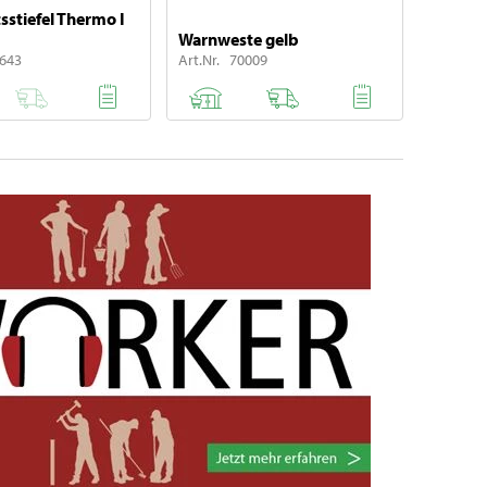
sstiefel Thermo I
Warnweste gelb
0643
Art.Nr. 70009