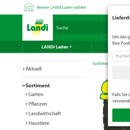
Meinen LANDI Laden wählen
LANDI verk
Lieferd
Spirituose
Suche
geben Sie 
Um das g
Ihre Post
LANDI Laden
LANDI We
Sortiment
Bekle
Aktuell
Sortiment
Garten
Falls Si
verwenden
Pflanzen
Landwirtschaft
Haustiere