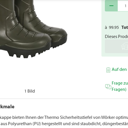
remove
à
99.95
To
Dieses Produ
Auf den 
Frage z
Fragen)
1 Bild
rkmale
kappe bieten Ihnen der Thermo Sicherheitsstiefel von Wörker optim
 aus Polyurethan (PU) hergestellt und sind staubdicht, düngerbestän