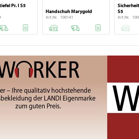
iefel Pr. I S5
Sicherheit
Handschuh Marygold
S5
9
Art.Nr. 100141
Art.Nr. 10