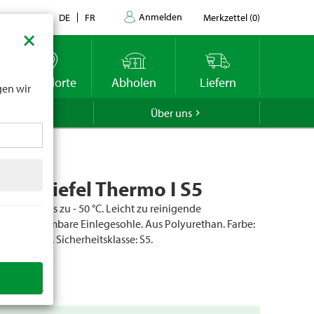
Anmelden
Kontakt
DE
FR
Merkzettel
(
0
)
×
datums
r
Standorte
Abholen
Liefern
gen wir
GROLA
Über uns
eitsstiefel Thermo I S5
solierend bis zu - 50 °C. Leicht zu reinigende
Herausnehmbare Einlegesohle. Aus Polyurethan. Farbe:
sen: 37 - 47. Sicherheitsklasse: S5.
er
100652