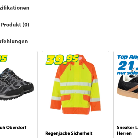
ifikationen
Produkt (0)
pfehlungen
Top An
nur sol
uh Oberdorf
Sneaker 
Regenjacke Sicherheit
Herren