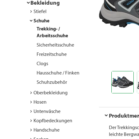
Bekleidung
Stiefel
Schuhe
Trekking- /
Arbeitsschuhe
Sicherheitsschuhe
Freizeitschuhe
Clogs
Hausschuhe / Finken
Schuhzubehör
Oberbekleidung
Hosen
Unterwäsche
Produktme
Kopfbedeckungen
Der Trekkings
Handschuhe
leichte Bergwa