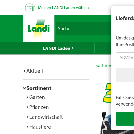
Meinen LANDI Laden wählen
LANDI verk
Lieferd
Spirituose
Suche
geben Sie 
Um das g
Ihre Post
LANDI Laden
LANDI We
Sortiment
Bekle
Aktuell
Sortiment
Garten
Falls Si
verwenden
Pflanzen
Landwirtschaft
Haustiere