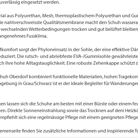
zuverlässig eingesetzt werden.
ial aus Polyurethan, Mesh, thermoplastischem Polyurethan und Gu
 Die nahtverschweisste Qualitätsmembrane macht den Schuh wassera
i wechselnden Wetterbedingungen trocken und gut belüftet bleiben
n angenehmes Fussklima.
komfort sorgt der Phyloneinsatz in der Sohle, der eine effektive D
duziert. Die rutsch- und abriebfeste EVA-/Gummisohle gewährleiste
h ihre hohe Alltagstauglichkeit. Eine robuste Zehenkappe schützt d
huh Oberdorf kombiniert funktionelle Materialien, hohen Tragekomfor
bgebung in Grau/Schwarz ist er der ideale Begleiter für Wanderungen,
en lassen sich die Schuhe am besten mit einer Bürste oder einem f
nen. Direkte Sonneneinstrahlung sowie das Trocknen auf dem Heizkö
pfiehlt sich eine regelmässige Pflege mit einem geeigneten Pflege
emenseite finden Sie zusätzliche Informationen und inspirierende 