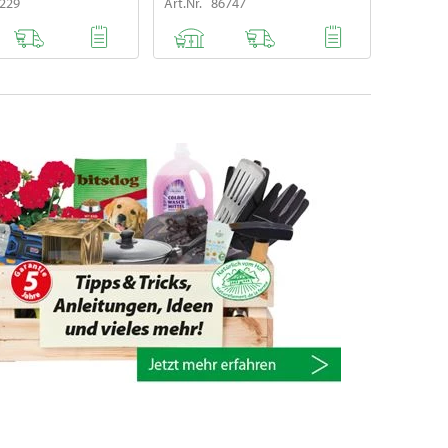
8229
Art.Nr. 86747