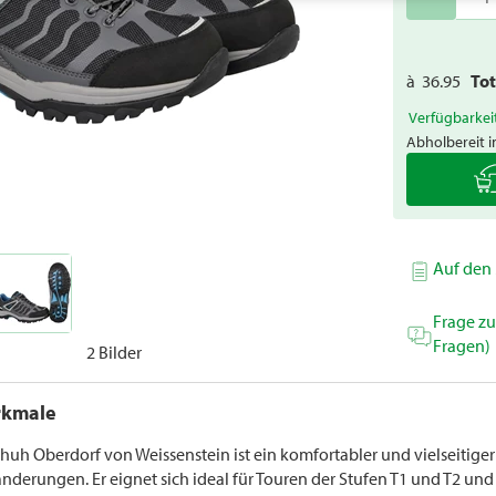
à
36.95
To
Verfügbarkei
Abholbereit i
Auf den 
Frage z
Fragen)
2 Bilder
rkmale
chuh Oberdorf von Weissenstein ist ein komfortabler und vielseiti
nderungen. Er eignet sich ideal für Touren der Stufen T1 und T2 un