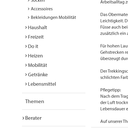
Socken
Arbeitsalltag 
Accessoires
Das Obermater
Bekleidungen Mobilität
Leichtigkeit.
Haushalt
Füsse auch be
zusätzlich ei
Freizeit
Do it
Für hohen Lauf
Gehstrecken re
Heizen
überzeugt durc
Mobilität
Der Trekkingsc
Getränke
schlichten Far
Lebensmittel
Pflegetipp:
Nach dem Trag
Themen
der Luft trock
Lebensdauer em
Berater
Auf unserer Th