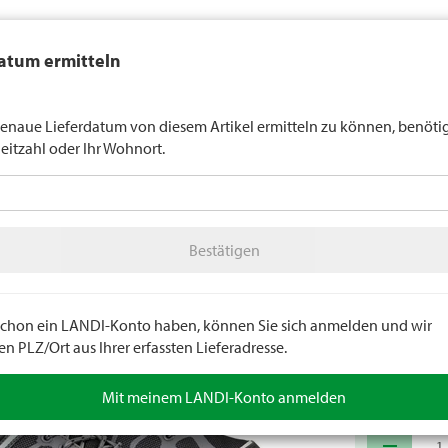
auft generell keinen Alkohol an Jugendliche unter 16 Jahren. Für
atum ermitteln
n gilt die Altersgrenze von 18 Jahren. Mit der Angabe Ihres Geburts
uns verbindlich Ihr Alter an.
LANDI Wette
enaue Lieferdatum von diesem Artikel ermitteln zu können, benöti
leitzahl oder Ihr Wohnort.
tter
LANDI Agro
A
Bestätigen
idung
Schuhe
Trekking- / Arbeitsschuhe
Bestätigen
Trekki
Weissenstein
Rutschfestigke
e schon ein LANDI-Konto haben, können Sie sich anmelden und wir
 PLZ/Ort aus Ihrer erfassten Lieferadresse.
Artikelnumm
Mit meinem LANDI-Konto anmelden
remove