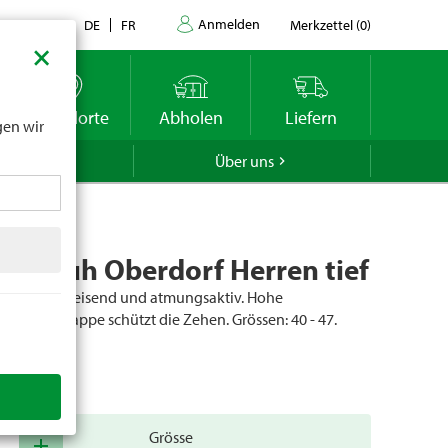
Anmelden
Kontakt
DE
FR
Merkzettel
(
0
)
×
datums
r
Standorte
Abholen
Liefern
gen wir
GROLA
Über uns
ngschuh Oberdorf Herren tief
. Wasserabweisend und atmungsaktiv. Hohe
it. Vorderkappe schützt die Zehen. Grössen: 40 - 47.
er
87730
Grösse
add