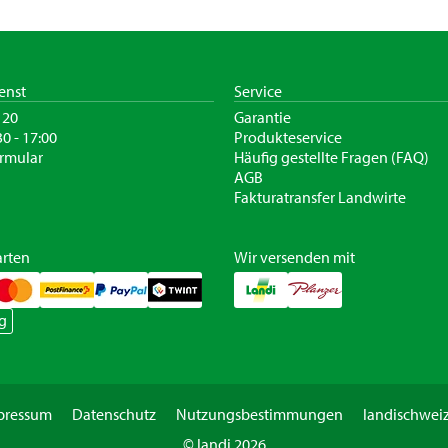
enst
Service
120
Garantie
30 - 17:00
Produkteservice
rmular
Häufig gestellte Fragen (FAQ)
AGB
Fakturatransfer Landwirte
rten
Wir versenden mit
g
pressum
Datenschutz
Nutzungsbestimmungen
landischweiz
© landi 2026