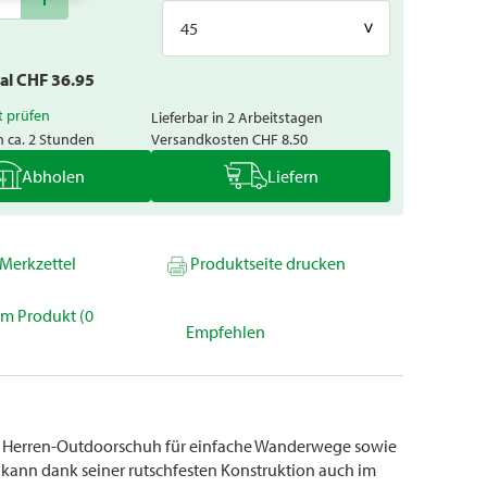
45
tal CHF
36.95
t prüfen
Lieferbar in 2 Arbeitstagen
n ca. 2 Stunden
Versandkosten
CHF 8.50
Abholen
Liefern
Merkzettel
Produktseite drucken
um Produkt (0
Empfehlen
ger Herren-Outdoorschuh für einfache Wanderwege sowie
d kann dank seiner rutschfesten Konstruktion auch im